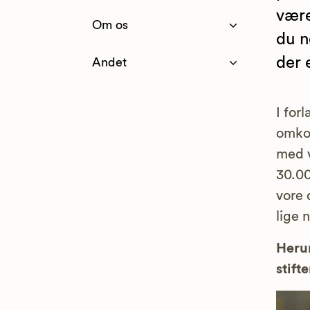
være
Om os
du n
der 
Andet
I for
omkos
med v
30.00
vore 
lige 
Herun
stifte