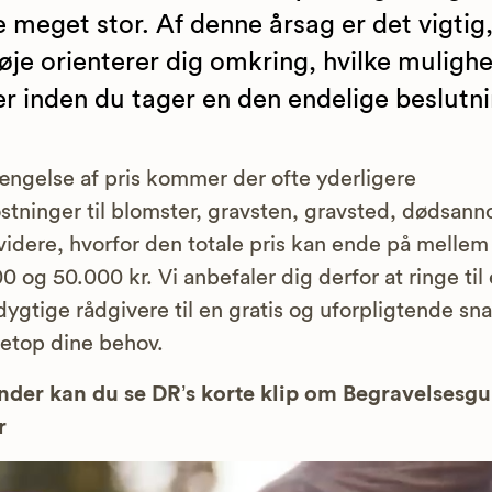
 meget stor. Af denne årsag er det vigtig,
øje orienterer dig omkring, hvilke muligh
er inden du tager en den endelige beslutni
længelse af pris kommer der ofte yderligere
tninger til blomster, gravsten, gravsted, dødsan
idere, hvorfor den totale pris kan ende på mellem
0 og 50.000 kr. Vi anbefaler dig derfor at ringe til 
dygtige rådgivere til en gratis og uforpligtende sn
netop dine behov.
der kan du se DR’s korte klip om Begravelsesg
r