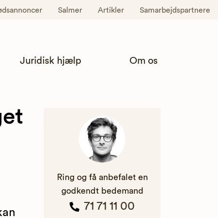
ødsannoncer
Salmer
Artikler
Samarbejdspartnere
Juridisk hjælp
Om os
get
Ring og få anbefalet en
godkendt bedemand
71 71 11 00
kan