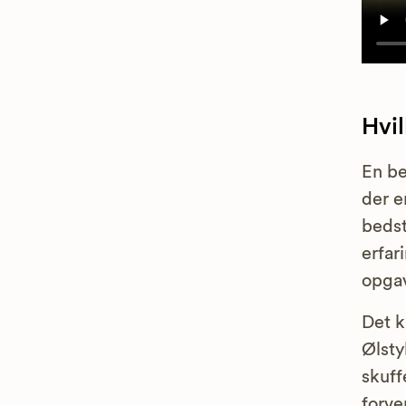
Hvi
En be
der e
bedst
erfar
opga
Det k
Ølsty
skuff
forve