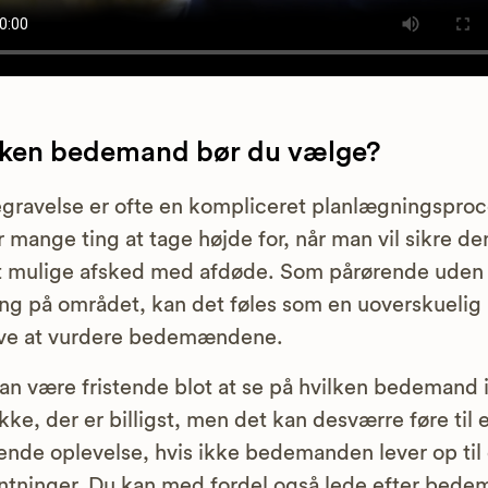
lken bedemand bør du vælge?
gravelse er ofte en kompliceret planlægningspro
r mange ting at tage højde for, når man vil sikre de
 mulige afsked med afdøde. Som pårørende uden 
ing på området, kan det føles som en uoverskuelig
ve at vurdere bedemændene.
an være fristende blot at se på hvilken bedemand 
kke, der er billigst, men det kan desværre føre til 
ende oplevelse, hvis ikke bedemanden lever op til
ntninger. Du kan med fordel også lede efter bed