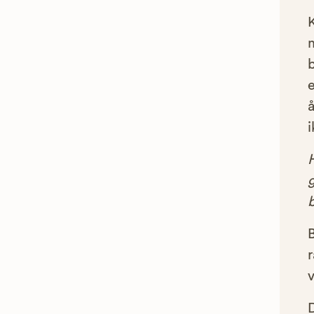
e
å
i
g
B
r