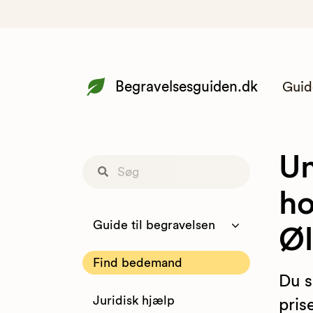
Begravelsesguiden.dk
Guid
Un
ho
Guide til begravelsen
Øl
Find bedemand
Du s
Juridisk hjælp
pris