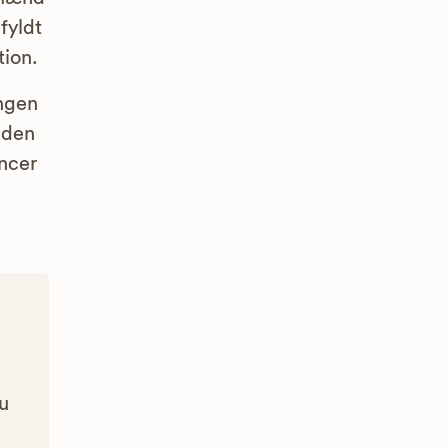
fyldt
tion.
ngen
iden
ncer
Du