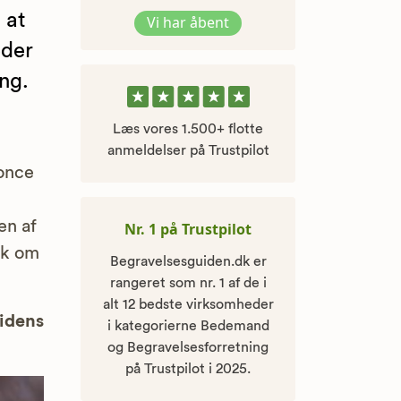
 at
Vi har åbent
eder
ng.
Læs vores 1.500+ flotte
anmeldelser på Trustpilot
nonce
en af
Nr. 1 på Trustpilot
ak om
Begravelsesguiden.dk er
rangeret som nr. 1 af de i
alt 12 bedste virksomheder
uidens
i kategorierne Bedemand
og Begravelsesforretning
på Trustpilot i 2025.