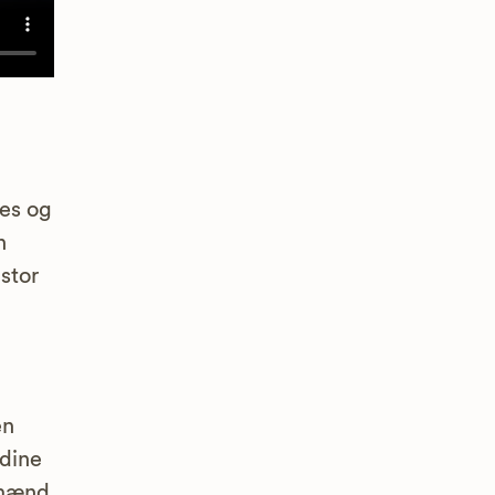
ces og
n
stor
i
en
 dine
emænd