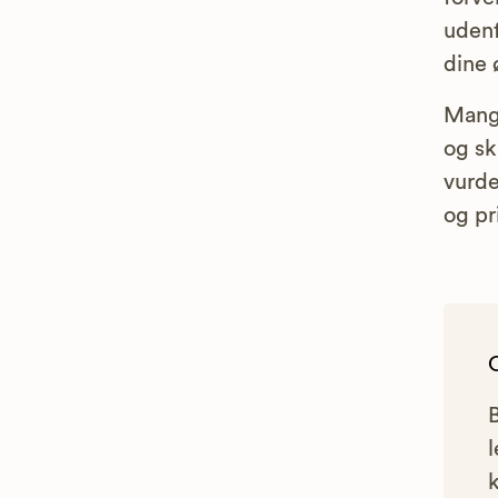
udenf
dine 
Mange
og sk
vurde
og pr
l