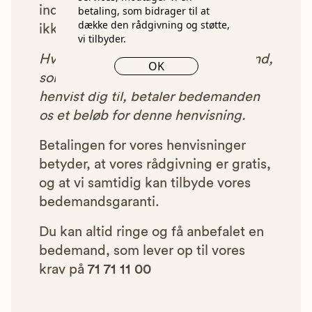
indgået et samarbejde med os, vil
betaling, som bidrager til at
dække den rådgivning og støtte,
ikke blive vist i vores anbefalinger.
vi tilbyder.
Hver gang du benytter en bedemand,
OK
som vi har godkendt, anbefalet og
henvist dig til, betaler bedemanden
os et beløb for denne henvisning.
Betalingen for vores henvisninger
betyder, at vores rådgivning er gratis,
og at vi samtidig kan tilbyde vores
bedemandsgaranti.
Du kan altid ringe og få anbefalet en
bedemand, som lever op til vores
krav på
71 71 11 00