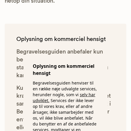
netop din situation.
Oplysning om kommerciel hensigt
Begravelsesguiden anbefaler kun
bedemænd, der lever op til vores
Oplysning om kommerciel
statistiske pris- og kvalitetskrav. Du
hensigt
kan læse mere om vores krav
her.
Begravelsesguiden henviser til
Kun bedemænd der lever op til
en række nøje udvalgte services,
herunder nogle, som vi
selv har
kravene har mulighed for at indgå et
udviklet.
Services der ikke lever
samarbejde med os om at blive vist i
op til vores krav, eller af andre
Begravelsesguiden. Bedemænd der
årsager, ikke samarbejder med
os, vil ikke blive anbefalet. Når
enten ikke lever op til vores krav,
du benytter en af de anbefalede
eller som af andre årsager ikke har
services, modtager vi en