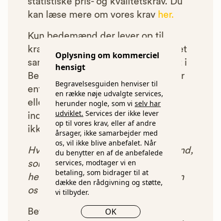
statistiske pris- og kvalitetskrav. Du
kan læse mere om vores krav
her.
Kun bedemænd der lever op til
kravene har mulighed for at indgå et
Oplysning om kommerciel
samarbejde med os om at blive vist i
hensigt
Begravelsesguiden. Bedemænd der
Begravelsesguiden henviser til
enten ikke lever op til vores krav,
en række nøje udvalgte services,
eller som af andre årsager ikke har
herunder nogle, som vi
selv har
udviklet.
Services der ikke lever
indgået et samarbejde med os, vil
op til vores krav, eller af andre
ikke blive vist i vores anbefalinger.
årsager, ikke samarbejder med
os, vil ikke blive anbefalet. Når
Hver gang du benytter en bedemand,
du benytter en af de anbefalede
services, modtager vi en
som vi har godkendt, anbefalet og
betaling, som bidrager til at
henvist dig til, betaler bedemanden
dække den rådgivning og støtte,
os et beløb for denne henvisning.
vi tilbyder.
OK
Betalingen for vores henvisninger