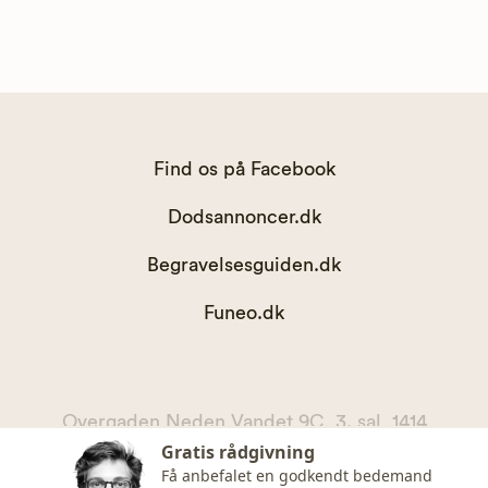
Find os på Facebook
Dodsannoncer.dk
Begravelsesguiden.dk
Funeo.dk
Overgaden Neden Vandet 9C, 3. sal, 1414
Gratis rådgivning
København K
Få anbefalet en godkendt bedemand
kontakt@begravelsesguiden.dk, telefon 71 71 11 00