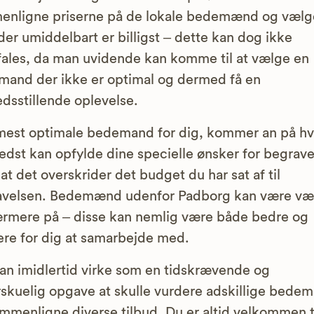
enligne priserne på de lokale bedemænd og vælg
der umiddelbart er billigst – dette kan dog ikke
ales, da man uvidende kan komme til at vælge en
and der ikke er optimal og dermed få en
redsstillende oplevelse.
mest optimale bedemand for dig, kommer an på h
edst kan opfylde dine specielle ønsker for begrav
at det overskrider det budget du har sat af til
avelsen. Bedemænd udenfor Padborg kan være væ
rmere på – disse kan nemlig være både bedre og
gere for dig at samarbejde med.
an imidlertid virke som en tidskrævende og
skuelig opgave at skulle vurdere adskillige bed
mmenligne diverse tilbud. Du er altid velkommen ti