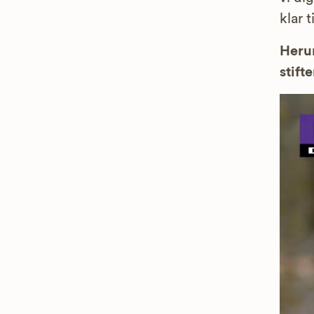
klar t
Herun
stifte