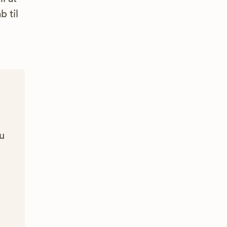
b til
Du