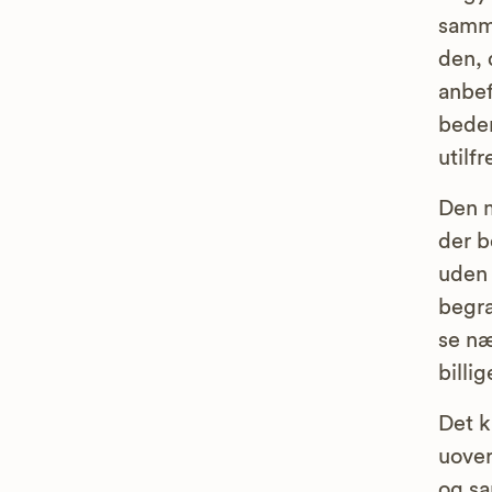
samm
den, 
anbef
bedem
utilf
Den 
der b
uden 
begr
se næ
billi
Det k
uover
og sa