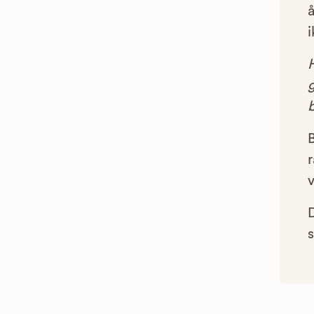
å
i
g
B
r
s