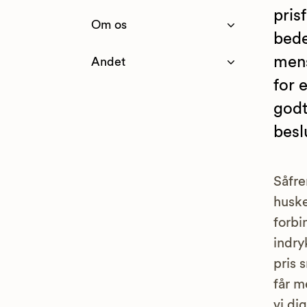
pris
Om os
bede
mens
Andet
for 
godt
besl
Såfre
huske
forbi
indry
pris 
får m
vi di