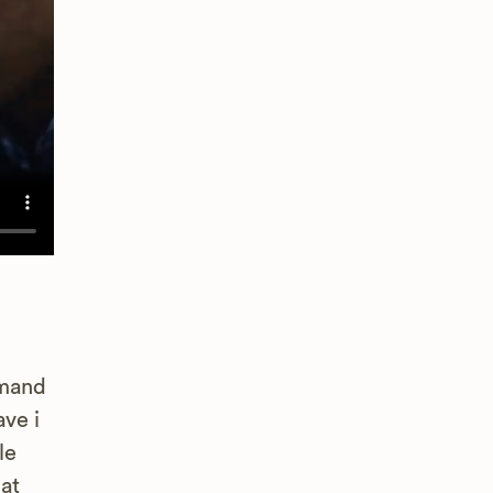
emand
ve i
le
at