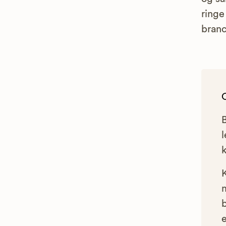
ringe
bran
l
e