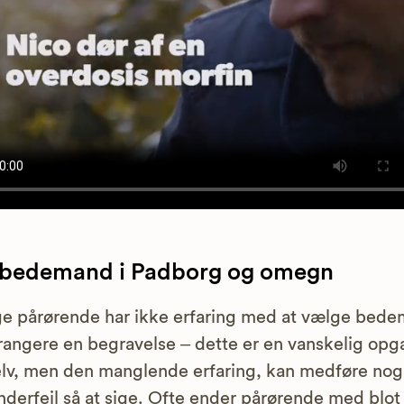
 bedemand i Padborg og omegn
 pårørende har ikke erfaring med at vælge bed
rangere en begravelse – dette er en vanskelig opga
elv, men den manglende erfaring, kan medføre nog
derfejl så at sige. Ofte ender pårørende med blot 