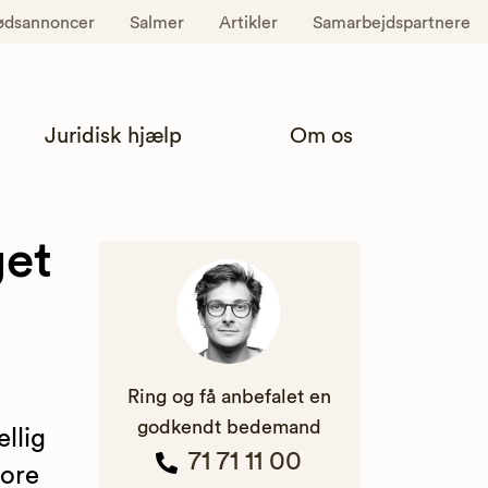
ødsannoncer
Salmer
Artikler
Samarbejdspartnere
Juridisk hjælp
Om os
get
Ring og få anbefalet en
godkendt bedemand
llig
71 71 11 00
tore