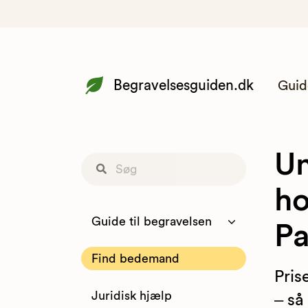
Begravelsesguiden.dk
Guid
Un
ho
Guide til begravelsen
P
Find bedemand
Pris
Juridisk hjælp
– så