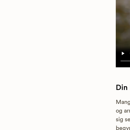
Din
Mange
og ar
sig s
begyn