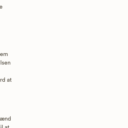
e
vem
elsen
rd at
emænd
l at