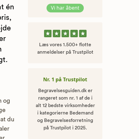
at én
Vi har åbent
ris,
ejde
er
Læs vores 1.500+ flotte
n
anmeldelser på Trustpilot
gt.
Nr. 1 på Trustpilot
Begravelsesguiden.dk er
rangeret som nr. 1 af de i
n og
alt 12 bedste virksomheder
ge
i kategorierne Bedemand
 at du
og Begravelsesforretning
på Trustpilot i 2025.
aler
er