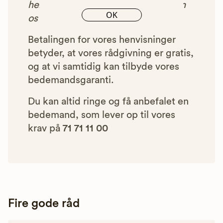
henvist dig til, betaler bedemanden
OK
os et beløb for denne henvisning.
Betalingen for vores henvisninger
betyder, at vores rådgivning er gratis,
og at vi samtidig kan tilbyde vores
bedemandsgaranti.
Du kan altid ringe og få anbefalet en
bedemand, som lever op til vores
krav på
71 71 11 00
Fire gode råd