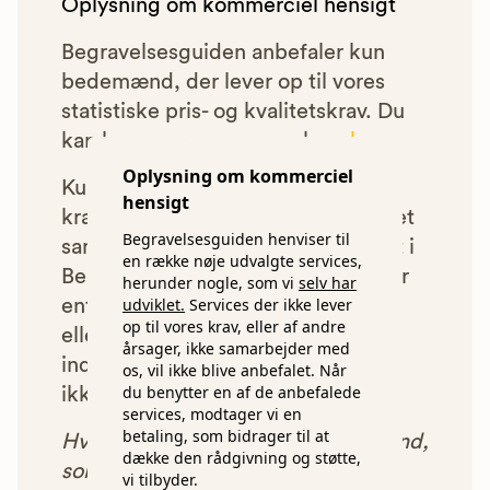
Oplysning om kommerciel hensigt
Begravelsesguiden anbefaler kun
bedemænd, der lever op til vores
statistiske pris- og kvalitetskrav. Du
kan læse mere om vores krav
her.
Oplysning om kommerciel
Kun bedemænd der lever op til
hensigt
kravene har mulighed for at indgå et
Begravelsesguiden henviser til
samarbejde med os om at blive vist i
en række nøje udvalgte services,
Begravelsesguiden. Bedemænd der
herunder nogle, som vi
selv har
udviklet.
Services der ikke lever
enten ikke lever op til vores krav,
op til vores krav, eller af andre
eller som af andre årsager ikke har
årsager, ikke samarbejder med
indgået et samarbejde med os, vil
os, vil ikke blive anbefalet. Når
du benytter en af de anbefalede
ikke blive vist i vores anbefalinger.
services, modtager vi en
betaling, som bidrager til at
Hver gang du benytter en bedemand,
dække den rådgivning og støtte,
som vi har godkendt, anbefalet og
vi tilbyder.