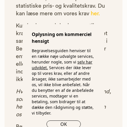
statistiske pris- og kvalitetskrav. Du
kan læse mere om vores krav
her.
Kun bedemænd der lever op til
kravene har mulighed for at indgå et
Oplysning om kommerciel
hensigt
samarbejde med os om at blive vist i
Begravelsesguiden. Bedemænd der
Begravelsesguiden henviser til
en række nøje udvalgte services,
enten ikke lever op til vores krav,
herunder nogle, som vi
selv har
eller som af andre årsager ikke har
udviklet.
Services der ikke lever
indgået et samarbejde med os, vil
op til vores krav, eller af andre
årsager, ikke samarbejder med
ikke blive vist i vores anbefalinger.
os, vil ikke blive anbefalet. Når
du benytter en af de anbefalede
Hver gang du benytter en bedemand,
services, modtager vi en
som vi har godkendt, anbefalet og
betaling, som bidrager til at
henvist dig til, betaler bedemanden
dække den rådgivning og støtte,
vi tilbyder.
os et beløb for denne henvisning.
OK
Betalingen for vores henvisninger