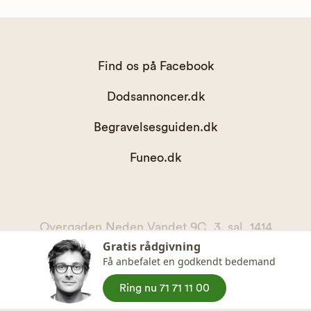
Find os på Facebook
Dodsannoncer.dk
Begravelsesguiden.dk
Funeo.dk
Overgaden Neden Vandet 9C, 3. sal, 1414
Gratis rådgivning
København K
Få anbefalet en godkendt bedemand
kontakt@begravelsesguiden.dk, telefon 71 71 11 00
CVR. 36065567
Ring nu 71 71 11 00