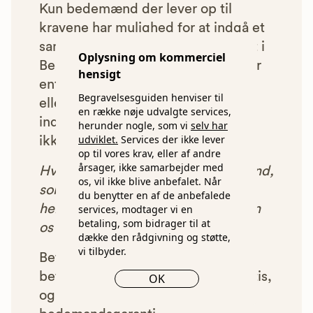
Kun bedemænd der lever op til
kravene har mulighed for at indgå et
samarbejde med os om at blive vist i
Oplysning om kommerciel
Begravelsesguiden. Bedemænd der
hensigt
enten ikke lever op til vores krav,
Begravelsesguiden henviser til
eller som af andre årsager ikke har
en række nøje udvalgte services,
indgået et samarbejde med os, vil
herunder nogle, som vi
selv har
udviklet.
Services der ikke lever
ikke blive vist i vores anbefalinger.
op til vores krav, eller af andre
årsager, ikke samarbejder med
Hver gang du benytter en bedemand,
os, vil ikke blive anbefalet. Når
som vi har godkendt, anbefalet og
du benytter en af de anbefalede
henvist dig til, betaler bedemanden
services, modtager vi en
betaling, som bidrager til at
os et beløb for denne henvisning.
dække den rådgivning og støtte,
vi tilbyder.
Betalingen for vores henvisninger
betyder, at vores rådgivning er gratis,
OK
og at vi samtidig kan tilbyde vores