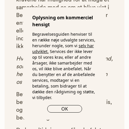
samarbejde med os om at blive vist i
Begravelsesguiden. Bedemænd der
Oplysning om kommerciel
enten ikke lever op til vores krav,
hensigt
eller som af andre årsager ikke har
Begravelsesguiden henviser til
indgået et samarbejde med os, vil
en række nøje udvalgte services,
herunder nogle, som vi
selv har
ikke blive vist i vores anbefalinger.
udviklet.
Services der ikke lever
op til vores krav, eller af andre
Hver gang du benytter en bedemand,
årsager, ikke samarbejder med
som vi har godkendt, anbefalet og
os, vil ikke blive anbefalet. Når
henvist dig til, betaler bedemanden
du benytter en af de anbefalede
services, modtager vi en
os et beløb for denne henvisning.
betaling, som bidrager til at
dække den rådgivning og støtte,
Betalingen for vores henvisninger
vi tilbyder.
betyder, at vores rådgivning er gratis,
OK
og at vi samtidig kan tilbyde vores
bedemandsgaranti.