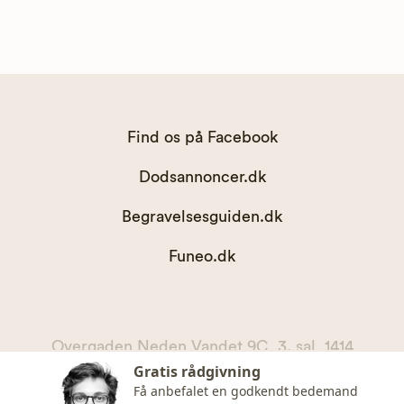
Find os på Facebook
Dodsannoncer.dk
Begravelsesguiden.dk
Funeo.dk
Overgaden Neden Vandet 9C, 3. sal, 1414
Gratis rådgivning
København K
Få anbefalet en godkendt bedemand
kontakt@begravelsesguiden.dk, telefon 71 71 11 00