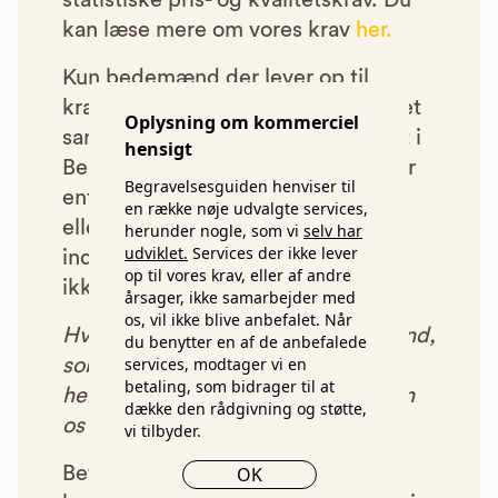
statistiske pris- og kvalitetskrav. Du
kan læse mere om vores krav
her.
Kun bedemænd der lever op til
kravene har mulighed for at indgå et
Oplysning om kommerciel
samarbejde med os om at blive vist i
hensigt
Begravelsesguiden. Bedemænd der
Begravelsesguiden henviser til
enten ikke lever op til vores krav,
en række nøje udvalgte services,
eller som af andre årsager ikke har
herunder nogle, som vi
selv har
udviklet.
Services der ikke lever
indgået et samarbejde med os, vil
op til vores krav, eller af andre
ikke blive vist i vores anbefalinger.
årsager, ikke samarbejder med
os, vil ikke blive anbefalet. Når
Hver gang du benytter en bedemand,
du benytter en af de anbefalede
services, modtager vi en
som vi har godkendt, anbefalet og
betaling, som bidrager til at
henvist dig til, betaler bedemanden
dække den rådgivning og støtte,
os et beløb for denne henvisning.
vi tilbyder.
Betalingen for vores henvisninger
OK