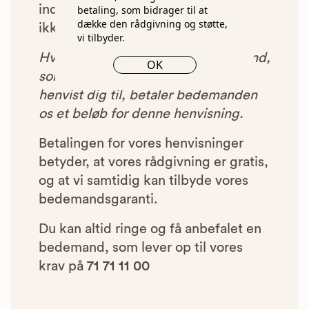
indgået et samarbejde med os, vil
betaling, som bidrager til at
dække den rådgivning og støtte,
ikke blive vist i vores anbefalinger.
vi tilbyder.
Hver gang du benytter en bedemand,
OK
som vi har godkendt, anbefalet og
henvist dig til, betaler bedemanden
os et beløb for denne henvisning.
Betalingen for vores henvisninger
betyder, at vores rådgivning er gratis,
og at vi samtidig kan tilbyde vores
bedemandsgaranti.
Du kan altid ringe og få anbefalet en
bedemand, som lever op til vores
krav på
71 71 11 00