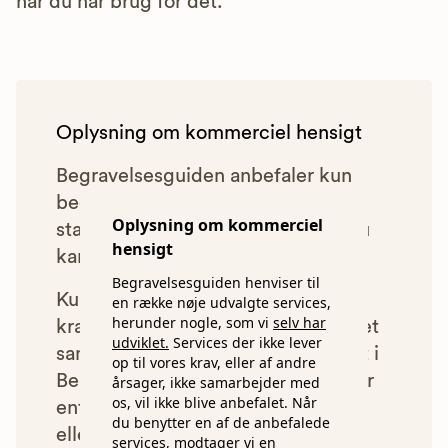
når du har brug for det.
Oplysning om kommerciel hensigt
Begravelsesguiden anbefaler kun
bedemænd, der lever op til vores
Oplysning om kommerciel
statistiske pris- og kvalitetskrav. Du
hensigt
kan læse mere om vores krav
her.
Begravelsesguiden henviser til
Kun bedemænd der lever op til
en række nøje udvalgte services,
herunder nogle, som vi
selv har
kravene har mulighed for at indgå et
udviklet.
Services der ikke lever
samarbejde med os om at blive vist i
op til vores krav, eller af andre
Begravelsesguiden. Bedemænd der
årsager, ikke samarbejder med
os, vil ikke blive anbefalet. Når
enten ikke lever op til vores krav,
du benytter en af de anbefalede
eller som af andre årsager ikke har
services, modtager vi en