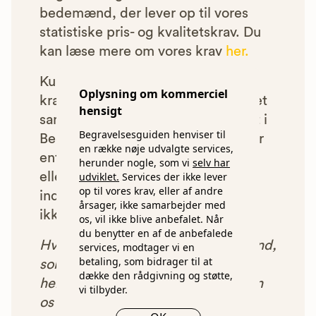
bedemænd, der lever op til vores
statistiske pris- og kvalitetskrav. Du
kan læse mere om vores krav
her.
Kun bedemænd der lever op til
Oplysning om kommerciel
kravene har mulighed for at indgå et
hensigt
samarbejde med os om at blive vist i
Begravelsesguiden henviser til
Begravelsesguiden. Bedemænd der
en række nøje udvalgte services,
enten ikke lever op til vores krav,
herunder nogle, som vi
selv har
eller som af andre årsager ikke har
udviklet.
Services der ikke lever
op til vores krav, eller af andre
indgået et samarbejde med os, vil
årsager, ikke samarbejder med
ikke blive vist i vores anbefalinger.
os, vil ikke blive anbefalet. Når
du benytter en af de anbefalede
Hver gang du benytter en bedemand,
services, modtager vi en
betaling, som bidrager til at
som vi har godkendt, anbefalet og
dække den rådgivning og støtte,
henvist dig til, betaler bedemanden
vi tilbyder.
os et beløb for denne henvisning.