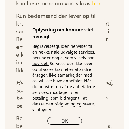
kan læse mere om vores krav
her.
Kun bedemænd der lever op til
kravene har mulighed for at indgå et
Oplysning om kommerciel
samarbejde med os om at blive vist i
hensigt
Begravelsesguiden. Bedemænd der
Begravelsesguiden henviser til
enten ikke lever op til vores krav,
en række nøje udvalgte services,
eller som af andre årsager ikke har
herunder nogle, som vi
selv har
indgået et samarbejde med os, vil
udviklet.
Services der ikke lever
op til vores krav, eller af andre
ikke blive vist i vores anbefalinger.
årsager, ikke samarbejder med
os, vil ikke blive anbefalet. Når
Hver gang du benytter en bedemand,
du benytter en af de anbefalede
som vi har godkendt, anbefalet og
services, modtager vi en
betaling, som bidrager til at
henvist dig til, betaler bedemanden
dække den rådgivning og støtte,
os et beløb for denne henvisning.
vi tilbyder.
Betalingen for vores henvisninger
OK
betyder, at vores rådgivning er gratis,