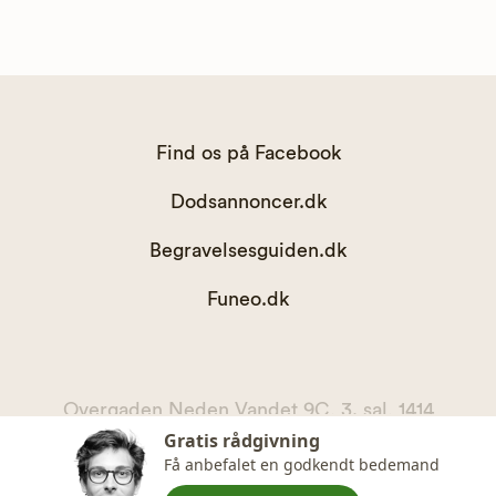
Find os på Facebook
Dodsannoncer.dk
Begravelsesguiden.dk
Funeo.dk
Overgaden Neden Vandet 9C, 3. sal, 1414
Gratis rådgivning
København K
Få anbefalet en godkendt bedemand
kontakt@begravelsesguiden.dk, telefon 71 71 11 00