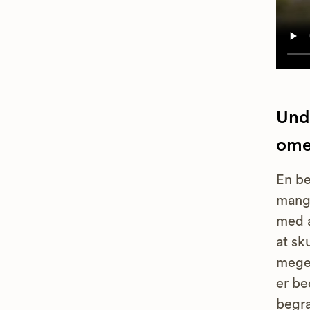
Und
om
En be
mange
med a
at sk
megen
er be
begra