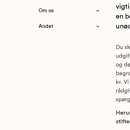
vigt
Om os
en b
unød
Andet
Du sk
udgif
og dø
begra
kr. V
rådgi
spørg
Herun
stifte