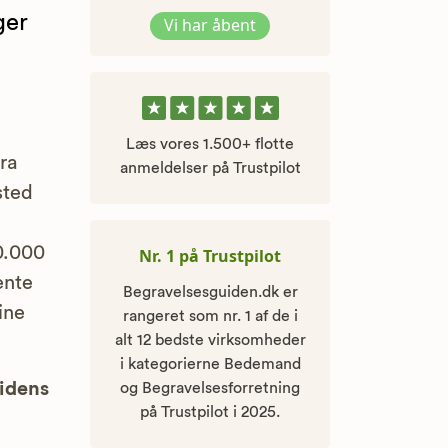
ger
Vi har åbent
Læs vores 1.500+ flotte
ra
anmeldelser på Trustpilot
sted
0.000
Nr. 1 på Trustpilot
ente
Begravelsesguiden.dk er
ine
rangeret som nr. 1 af de i
alt 12 bedste virksomheder
i kategorierne Bedemand
uidens
og Begravelsesforretning
på Trustpilot i 2025.