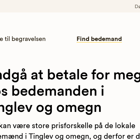
D
e til begravelsen
Find bedemand
dgå at betale for me
s bedemanden i
nglev og omegn
kan være store prisforskelle på de lokale
mænd i Tinglev og omegn, og derfor er d