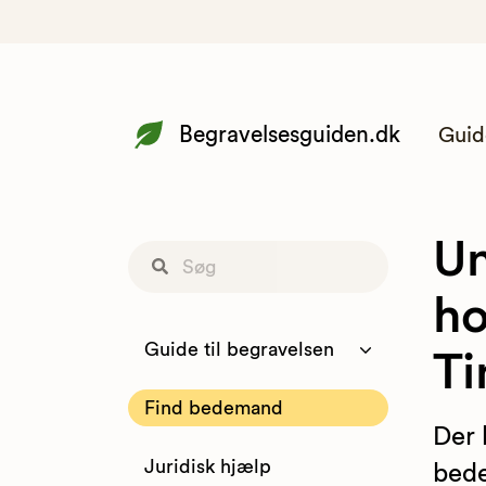
Begravelsesguiden.dk
Guid
Un
ho
Guide til begravelsen
Ti
Find bedemand
Der 
Juridisk hjælp
bede