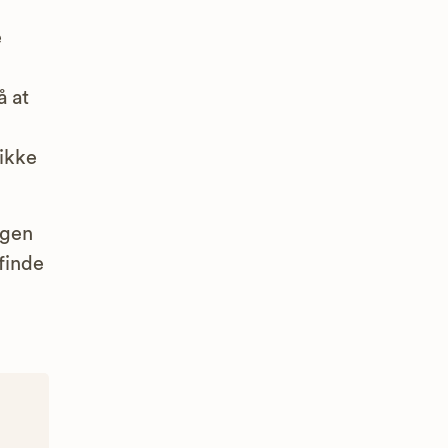
e
å at
 ikke
ngen
finde