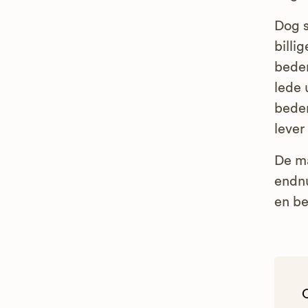
Dog s
billi
bedem
lede 
bedem
lever
De ma
endnu
en be