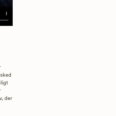
r
afsked
ligt
r
v, der