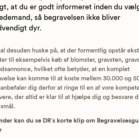
igt, at du er godt informeret inden du væl
edemand, så begravelsen ikke bliver
vendigt dyr.
al desuden huske på, at der formentlig opstår ekst
ter til eksempelvis køb af blomster, gravsten, grav
dsannonce, hvilket ofte betyder, at en komplet
velse kan komme til at koste mellem 30.000 og 5
i anbefaler dig derfor at ringe til en af vore kompet
vere, der altid er klar til at hjælpe dig og besvare d
smål.
der kan du se DR’s korte klip om Begravelsesg
r