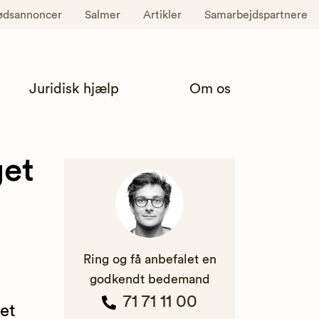
ødsannoncer
Salmer
Artikler
Samarbejdspartnere
Juridisk hjælp
Om os
get
Ring og få anbefalet en
godkendt bedemand
71 71 11 00
et