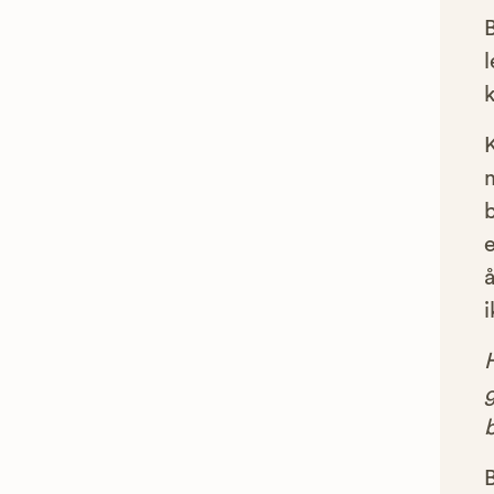
l
e
å
i
g
B