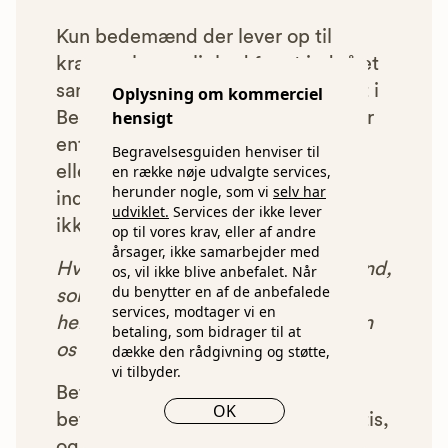
Kun bedemænd der lever op til
kravene har mulighed for at indgå et
samarbejde med os om at blive vist i
Oplysning om kommerciel
hensigt
Begravelsesguiden. Bedemænd der
enten ikke lever op til vores krav,
Begravelsesguiden henviser til
en række nøje udvalgte services,
eller som af andre årsager ikke har
herunder nogle, som vi
selv har
indgået et samarbejde med os, vil
udviklet.
Services der ikke lever
ikke blive vist i vores anbefalinger.
op til vores krav, eller af andre
årsager, ikke samarbejder med
Hver gang du benytter en bedemand,
os, vil ikke blive anbefalet. Når
du benytter en af de anbefalede
som vi har godkendt, anbefalet og
services, modtager vi en
henvist dig til, betaler bedemanden
betaling, som bidrager til at
os et beløb for denne henvisning.
dække den rådgivning og støtte,
vi tilbyder.
Betalingen for vores henvisninger
OK
betyder, at vores rådgivning er gratis,
og at vi samtidig kan tilbyde vores