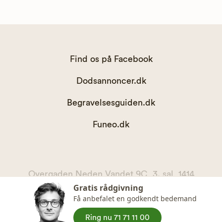
Find os på Facebook
Dodsannoncer.dk
Begravelsesguiden.dk
Funeo.dk
Overgaden Neden Vandet 9C, 3. sal, 1414
Gratis rådgivning
København K
Få anbefalet en godkendt bedemand
kontakt@begravelsesguiden.dk, telefon 71 71 11 00
CVR. 36065567
Ring nu 71 71 11 00