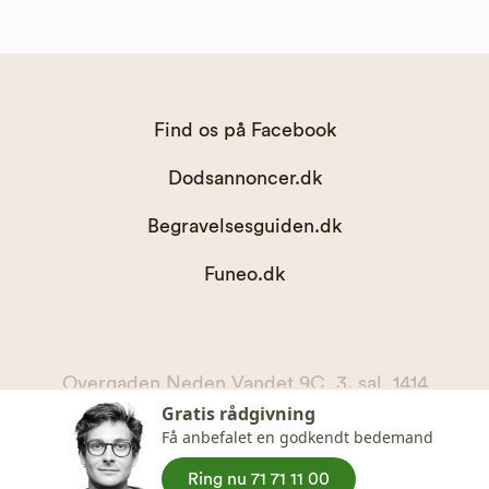
Find os på Facebook
Dodsannoncer.dk
Begravelsesguiden.dk
Funeo.dk
Overgaden Neden Vandet 9C, 3. sal, 1414
Gratis rådgivning
København K
Få anbefalet en godkendt bedemand
kontakt@begravelsesguiden.dk, telefon 71 71 11 00
CVR. 36065567
Ring nu 71 71 11 00