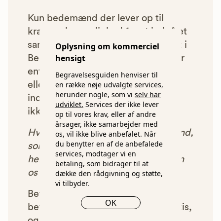
Kun bedemænd der lever op til
kravene har mulighed for at indgå et
samarbejde med os om at blive vist i
Oplysning om kommerciel
hensigt
Begravelsesguiden. Bedemænd der
enten ikke lever op til vores krav,
Begravelsesguiden henviser til
en række nøje udvalgte services,
eller som af andre årsager ikke har
herunder nogle, som vi
selv har
indgået et samarbejde med os, vil
udviklet.
Services der ikke lever
ikke blive vist i vores anbefalinger.
op til vores krav, eller af andre
årsager, ikke samarbejder med
Hver gang du benytter en bedemand,
os, vil ikke blive anbefalet. Når
du benytter en af de anbefalede
som vi har godkendt, anbefalet og
services, modtager vi en
henvist dig til, betaler bedemanden
betaling, som bidrager til at
os et beløb for denne henvisning.
dække den rådgivning og støtte,
vi tilbyder.
Betalingen for vores henvisninger
OK
betyder, at vores rådgivning er gratis,
og at vi samtidig kan tilbyde vores