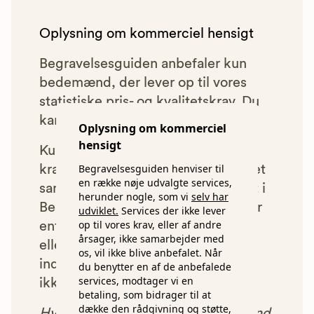
Oplysning om kommerciel hensigt
Begravelsesguiden anbefaler kun
bedemænd, der lever op til vores
statistiske pris- og kvalitetskrav. Du
kan læse mere om vores krav
her.
Oplysning om kommerciel
hensigt
Kun bedemænd der lever op til
Begravelsesguiden henviser til
kravene har mulighed for at indgå et
en række nøje udvalgte services,
samarbejde med os om at blive vist i
herunder nogle, som vi
selv har
Begravelsesguiden. Bedemænd der
udviklet.
Services der ikke lever
op til vores krav, eller af andre
enten ikke lever op til vores krav,
årsager, ikke samarbejder med
eller som af andre årsager ikke har
os, vil ikke blive anbefalet. Når
indgået et samarbejde med os, vil
du benytter en af de anbefalede
services, modtager vi en
ikke blive vist i vores anbefalinger.
betaling, som bidrager til at
dække den rådgivning og støtte,
Hver gang du benytter en bedemand,