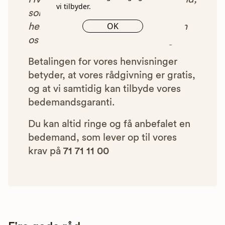
vi tilbyder.
som vi har godkendt, anbefalet og
OK
henvist dig til, betaler bedemanden
os et beløb for denne henvisning.
Betalingen for vores henvisninger
betyder, at vores rådgivning er gratis,
og at vi samtidig kan tilbyde vores
bedemandsgaranti.
Du kan altid ringe og få anbefalet en
bedemand, som lever op til vores
krav på
71 71 11 00