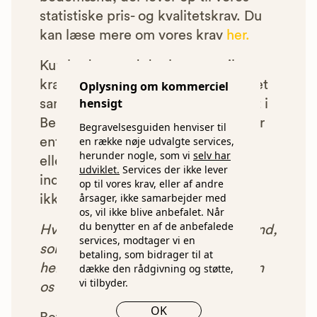
statistiske pris- og kvalitetskrav. Du
kan læse mere om vores krav
her.
Kun bedemænd der lever op til
kravene har mulighed for at indgå et
Oplysning om kommerciel
hensigt
samarbejde med os om at blive vist i
Begravelsesguiden. Bedemænd der
Begravelsesguiden henviser til
en række nøje udvalgte services,
enten ikke lever op til vores krav,
herunder nogle, som vi
selv har
eller som af andre årsager ikke har
udviklet.
Services der ikke lever
indgået et samarbejde med os, vil
op til vores krav, eller af andre
årsager, ikke samarbejder med
ikke blive vist i vores anbefalinger.
os, vil ikke blive anbefalet. Når
du benytter en af de anbefalede
Hver gang du benytter en bedemand,
services, modtager vi en
som vi har godkendt, anbefalet og
betaling, som bidrager til at
henvist dig til, betaler bedemanden
dække den rådgivning og støtte,
vi tilbyder.
os et beløb for denne henvisning.
OK