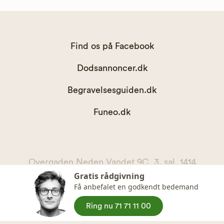
Find os på Facebook
Dodsannoncer.dk
Begravelsesguiden.dk
Funeo.dk
Overgaden Neden Vandet 9C, 3. sal, 1414
Gratis rådgivning
København K
Få anbefalet en godkendt bedemand
kontakt@begravelsesguiden.dk, telefon 71 71 11 00
CVR. 36065567
Ring nu 71 71 11 00