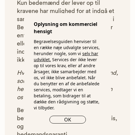
Kun bedemænd der lever op til
kravene har mulighed for at indgå et
samarbejde med os om at blive vist i
Oplysning om kommerciel
Begravelsesguiden. Bedemænd der
hensigt
enten ikke lever op til vores krav,
Begravelsesguiden henviser til
eller som af andre årsager ikke har
en række nøje udvalgte services,
indgået et samarbejde med os, vil
herunder nogle, som vi
selv har
udviklet.
Services der ikke lever
ikke blive vist i vores anbefalinger.
op til vores krav, eller af andre
årsager, ikke samarbejder med
Hver gang du benytter en bedemand,
os, vil ikke blive anbefalet. Når
som vi har godkendt, anbefalet og
du benytter en af de anbefalede
henvist dig til, betaler bedemanden
services, modtager vi en
betaling, som bidrager til at
os et beløb for denne henvisning.
dække den rådgivning og støtte,
vi tilbyder.
Betalingen for vores henvisninger
betyder, at vores rådgivning er gratis,
OK
og at vi samtidig kan tilbyde vores
bedemandsgaranti.