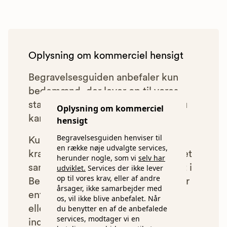
Oplysning om kommerciel hensigt
Begravelsesguiden anbefaler kun
bedemænd, der lever op til vores
statistiske pris- og kvalitetskrav. Du
Oplysning om kommerciel
kan læse mere om vores krav
her.
hensigt
Begravelsesguiden henviser til
Kun bedemænd der lever op til
en række nøje udvalgte services,
kravene har mulighed for at indgå et
herunder nogle, som vi
selv har
samarbejde med os om at blive vist i
udviklet.
Services der ikke lever
op til vores krav, eller af andre
Begravelsesguiden. Bedemænd der
årsager, ikke samarbejder med
enten ikke lever op til vores krav,
os, vil ikke blive anbefalet. Når
du benytter en af de anbefalede
eller som af andre årsager ikke har
services, modtager vi en
indgået et samarbejde med os, vil