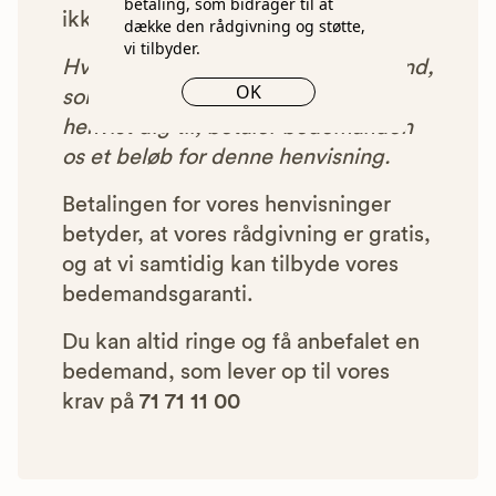
betaling, som bidrager til at
ikke blive vist i vores anbefalinger.
dække den rådgivning og støtte,
vi tilbyder.
Hver gang du benytter en bedemand,
OK
som vi har godkendt, anbefalet og
henvist dig til, betaler bedemanden
os et beløb for denne henvisning.
Betalingen for vores henvisninger
betyder, at vores rådgivning er gratis,
og at vi samtidig kan tilbyde vores
bedemandsgaranti.
Du kan altid ringe og få anbefalet en
bedemand, som lever op til vores
krav på
71 71 11 00