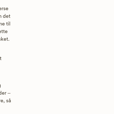
erse
n det
e til
ette
sket.
t
g
der –
e, så