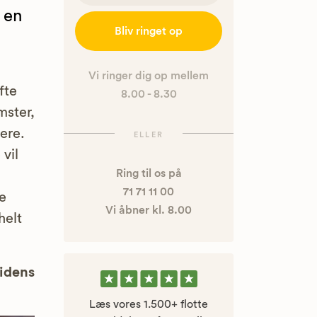
 en
Bliv ringet op
Vi ringer dig op mellem
fte
8.00 - 8.30
mster,
ere.
ELLER
vil
Ring til os på
71 71 11 00
e
Vi åbner kl. 8.00
helt
uidens
Læs vores 1.500+ flotte