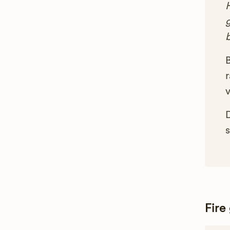
g
B
r
s
Fire