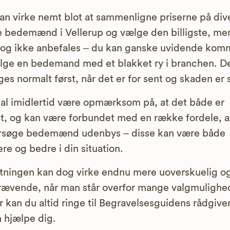
an virke nemt blot at sammenligne priserne på div
e bedemænd i Vellerup og vælge den billigste, me
og ikke anbefales – du kan ganske uvidende komm
lge en bedemand med et blakket ry i branchen. D
es normalt først, når det er for sent og skaden er 
al imidlertid være opmærksom på, at det både er
t, og kan være forbundet med en række fordele, a
rsøge bedemænd udenbys – disse kan være både
gere og bedre i din situation.
tningen kan dog virke endnu mere uoverskuelig o
rævende, når man står overfor mange valgmulighe
r kan du altid ringe til Begravelsesguidens rådgiver
n hjælpe dig.