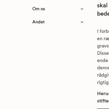
skal
Om os
bede
Andet
I for
en ræ
gravs
Disse
ende 
denne
rådgi
rigti
Herun
stifte