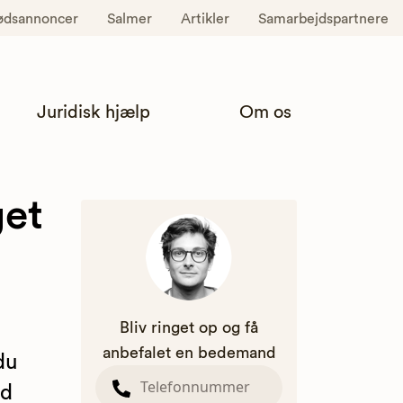
ødsannoncer
Salmer
Artikler
Samarbejdspartnere
Juridisk hjælp
Om os
get
Bliv ringet op og få
anbefalet en bedemand
du
nd