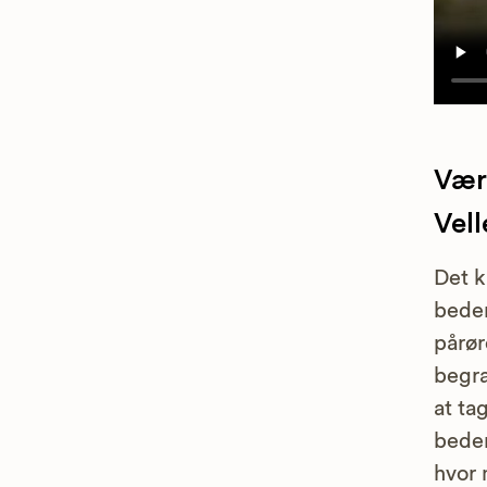
Vær 
Vel
Det k
bedem
pårør
begra
at tag
bedem
hvor 