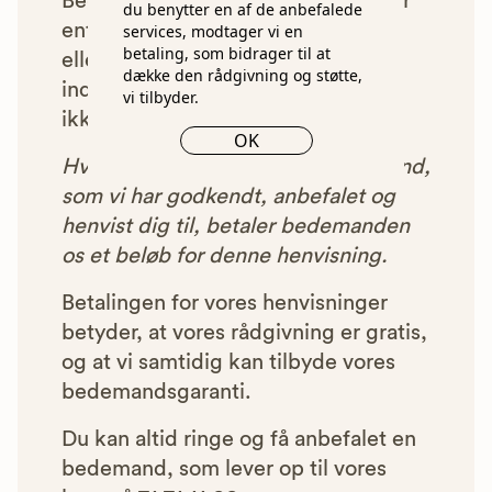
Begravelsesguiden. Bedemænd der
du benytter en af de anbefalede
enten ikke lever op til vores krav,
services, modtager vi en
betaling, som bidrager til at
eller som af andre årsager ikke har
dække den rådgivning og støtte,
indgået et samarbejde med os, vil
vi tilbyder.
ikke blive vist i vores anbefalinger.
OK
Hver gang du benytter en bedemand,
som vi har godkendt, anbefalet og
henvist dig til, betaler bedemanden
os et beløb for denne henvisning.
Betalingen for vores henvisninger
betyder, at vores rådgivning er gratis,
og at vi samtidig kan tilbyde vores
bedemandsgaranti.
Du kan altid ringe og få anbefalet en
bedemand, som lever op til vores