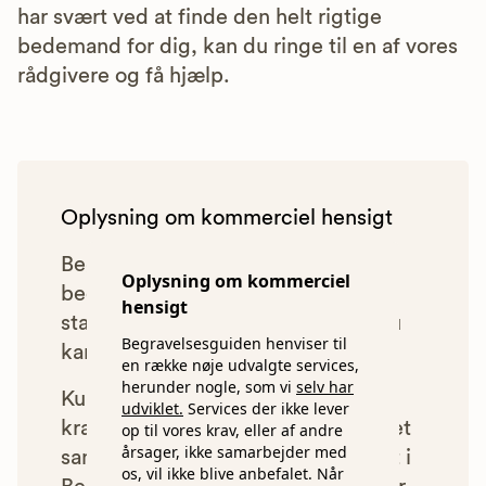
har svært ved at finde den helt rigtige
bedemand for dig, kan du ringe til en af vores
rådgivere og få hjælp.
Oplysning om kommerciel hensigt
Begravelsesguiden anbefaler kun
Oplysning om kommerciel
bedemænd, der lever op til vores
hensigt
statistiske pris- og kvalitetskrav. Du
Begravelsesguiden henviser til
kan læse mere om vores krav
her.
en række nøje udvalgte services,
herunder nogle, som vi
selv har
Kun bedemænd der lever op til
udviklet.
Services der ikke lever
kravene har mulighed for at indgå et
op til vores krav, eller af andre
årsager, ikke samarbejder med
samarbejde med os om at blive vist i
os, vil ikke blive anbefalet. Når