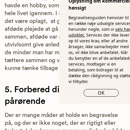
Oplysning om kommerciel
havde en hobby, som han eller hun dyrkede
hensigt
hele livet igennem. I den forbindelse kunne
Begravelsesguiden henviser til
det være oplagt, at gå den rute sammen, som
en række nøje udvalgte service
afdøde plejede at gå eller lave den aktivitet
herunder nogle, som vi
selv ha
udviklet.
Services der ikke lever
sammen, afdøde var glad for. Det ville
op til vores krav, eller af andre
utvivlsomt give anledning til at få snakket om
årsager, ikke samarbejder med
os, vil ikke blive anbefalet. Når
de minder man har med afdøde, ryste familien
du benytter en af de anbefaled
tættere sammen og være noget, man altid vil
services, modtager vi en
kunne tænke tilbage på.
betaling, som bidrager til at
dække den rådgivning og støtte
vi tilbyder.
5. Forbered dig selv og dine
OK
pårørende
Der er mange måder at holde en begravelse
på, og der er ikke noget, der er rigtigt eller