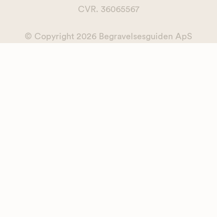
CVR. 36065567
© Copyright
2026
Begravelsesguiden ApS