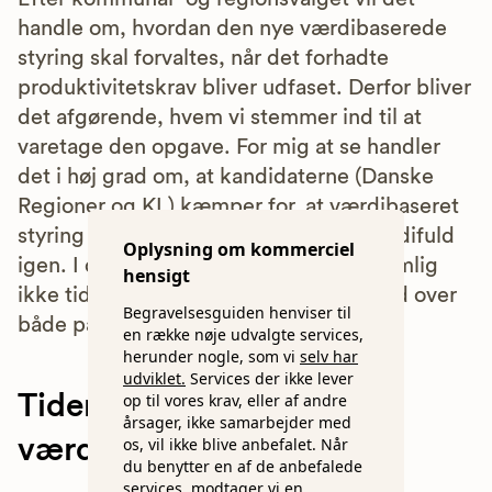
handle om, hvordan den nye værdibaserede
styring skal forvaltes, når det forhadte
produktivitetskrav bliver udfaset. Derfor bliver
det afgørende, hvem vi stemmer ind til at
varetage den opgave. For mig at se handler
det i høj grad om, at kandidaterne (Danske
Regioner og KL) kæmper for, at værdibaseret
styring bliver lig med at gøre tiden værdifuld
Oplysning om kommerciel
igen. I dag har vores plejepersonale nemlig
hensigt
ikke tid til at skabe værdi, og det går ud over
Begravelsesguiden henviser til
både patienter og pårørende.
en række nøje udvalgte services,
herunder nogle, som vi
selv har
udviklet.
Services der ikke lever
Tiden har en selvstændig
op til vores krav, eller af andre
årsager, ikke samarbejder med
værdi
os, vil ikke blive anbefalet. Når
du benytter en af de anbefalede
services, modtager vi en