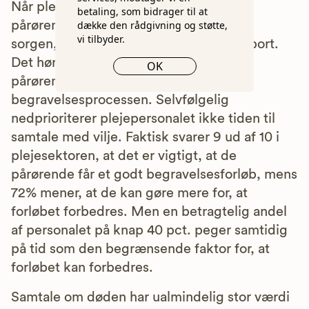
Når plejepersonalet ikke har tid, står
betaling, som bidrager til at
pårørende eksempelvis ofte alene med
dække den rådgivning og støtte,
vi tilbyder.
sorgen, når en de har haft kær, er gået bort.
Det hører jeg hver dag, når vi hjælper
OK
pårørende igennem alle dele af
begravelsesprocessen. Selvfølgelig
nedprioriterer plejepersonalet ikke tiden til
samtale med vilje. Faktisk svarer 9 ud af 10 i
plejesektoren, at det er vigtigt, at de
pårørende får et godt begravelsesforløb, mens
72% mener, at de kan gøre mere for, at
forløbet forbedres. Men en betragtelig andel
af personalet på knap 40 pct. peger samtidig
på tid som den begrænsende faktor for, at
forløbet kan forbedres.
Samtale om døden har ualmindelig stor værdi