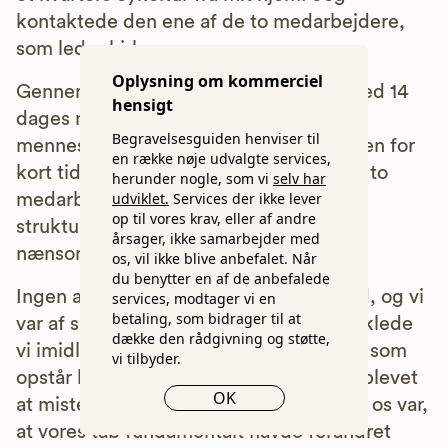
kontaktede den ene af de to medarbejdere,
som leder kirkens sorggrupper.
Oplysning om kommerciel
Gennem de følgende fire måneder – med 14
hensigt
dages mellemrum – samledes vi seks
Begravelsesguiden henviser til
mennesker i kirken. Vi var fire, som inden for
en række nøje udvalgte services,
kort tid havde mistet en, vi elskede. De to
herunder nogle, som vi
selv har
udviklet.
Services der ikke lever
medarbejdere fra kirken ledede og
op til vores krav, eller af andre
strukturerede med stor empati, takt og
årsager, ikke samarbejder med
nænsom autoritet disse møder.
os, vil ikke blive anbefalet. Når
du benytter en af de anbefalede
Ingen af os kendte hinanden på forhånd, og vi
services, modtager vi en
betaling, som bidrager til at
var af sind vidt forskellige. Hurtigt udviklede
dække den rådgivning og støtte,
vi imidlertid den form for samhørighed, som
vi tilbyder.
opstår blandt mennesker, der alle har oplevet
OK
at miste det bedste, man har. Fælles for os var,
at vores tab fundamentalt havde forandret