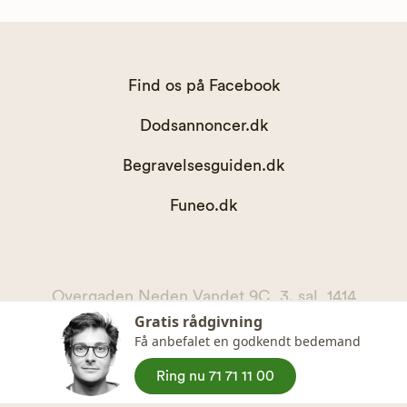
Find os på Facebook
Dodsannoncer.dk
Begravelsesguiden.dk
Funeo.dk
Overgaden Neden Vandet 9C, 3. sal, 1414
Gratis rådgivning
København K
Få anbefalet en godkendt bedemand
kontakt@begravelsesguiden.dk, telefon 71 71 11 00
CVR. 36065567
Ring nu 71 71 11 00