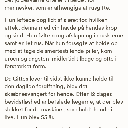
det jo desværre ofte er tilfældet for
mennesker, som er afhængige af rusgifte.
Hun løftede dog lidt af sløret for, hvilken
effekt denne medicin havde på hendes krop
og sind. Hun følte ro og afslapning i musklerne
samt en let rus. Når hun forsøgte at holde op
med at tage de smertestillende piller, kom
uroen og angsten imidlertid tilbage og ofte i
forstærket form.
Da Gittes lever til sidst ikke kunne holde til
den daglige forgiftning, blev det
skæbnesvangert for hende. Efter 12 dages
bevidstløshed anbefalede lægerne, at der blev
slukket for de maskiner, som holdt hende i
live. Hun blev 55 år.