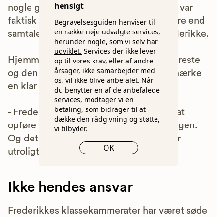
hensigt
nogle gange bare bliver ked af det. Det var
faktisk den største lettelse - næsten mere end
Begravelsesguiden henviser til
en række nøje udvalgte services,
samtalen med mor og far, fortæller Frederikke.
herunder nogle, som vi
selv har
udviklet.
Services der ikke lever
Hjemme i huset kunne Tina, hendes kæreste
op til vores krav, eller af andre
årsager, ikke samarbejder med
og den ældste af bonussøstrene også mærke
os, vil ikke blive anbefalet. Når
en klar forskel.
du benytter en af de anbefalede
services, modtager vi en
betaling, som bidrager til at
- Frederikke blev gladere og begyndte at
dække den rådgivning og støtte,
opføre sig som en almindelig teenager igen.
vi tilbyder.
Og det var vi glade for, selvom det lyder
OK
utroligt, fortæller Tina.
Ikke hendes ansvar
Frederikkes klassekammerater har været søde