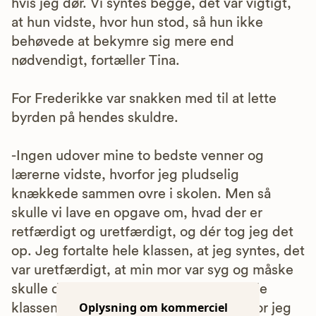
hvis jeg dør. Vi syntes begge, det var vigtigt,
at hun vidste, hvor hun stod, så hun ikke
behøvede at bekymre sig mere end
nødvendigt, fortæller Tina.
For Frederikke var snakken med til at lette
byrden på hendes skuldre.
-Ingen udover mine to bedste venner og
lærerne vidste, hvorfor jeg pludselig
knækkede sammen ovre i skolen. Men så
skulle vi lave en opgave om, hvad der er
retfærdigt og uretfærdigt, og dér tog jeg det
op. Jeg fortalte hele klassen, at jeg syntes, det
var uretfærdigt, at min mor var syg og måske
skulle dø tidligt. Det hjalp meget, at hele
Oplysning om kommerciel
klassen vidste det. At de forstod, hvorfor jeg