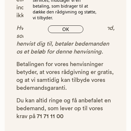
services, modtager vi en
betaling, som bidrager til at
indgået et samarbejde med os, vil
dække den rådgivning og støtte,
ikke blive vist i vores anbefalinger.
vi tilbyder.
Hver gang du benytter en bedemand,
OK
som vi har godkendt, anbefalet og
henvist dig til, betaler bedemanden
os et beløb for denne henvisning.
Betalingen for vores henvisninger
betyder, at vores rådgivning er gratis,
og at vi samtidig kan tilbyde vores
bedemandsgaranti.
Du kan altid ringe og få anbefalet en
bedemand, som lever op til vores
krav på
71 71 11 00