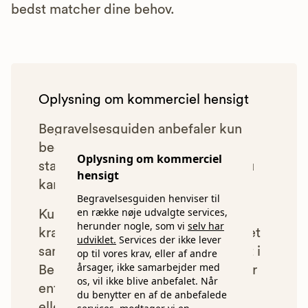
bedst matcher dine behov.
Oplysning om kommerciel hensigt
Begravelsesguiden anbefaler kun
bedemænd, der lever op til vores
Oplysning om kommerciel
statistiske pris- og kvalitetskrav. Du
hensigt
kan læse mere om vores krav
her.
Begravelsesguiden henviser til
en række nøje udvalgte services,
Kun bedemænd der lever op til
herunder nogle, som vi
selv har
kravene har mulighed for at indgå et
udviklet.
Services der ikke lever
samarbejde med os om at blive vist i
op til vores krav, eller af andre
årsager, ikke samarbejder med
Begravelsesguiden. Bedemænd der
os, vil ikke blive anbefalet. Når
enten ikke lever op til vores krav,
du benytter en af de anbefalede
eller som af andre årsager ikke har