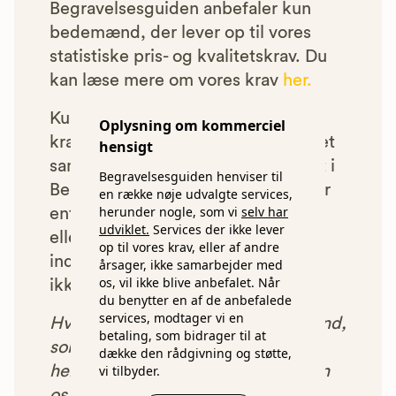
Begravelsesguiden anbefaler kun
bedemænd, der lever op til vores
statistiske pris- og kvalitetskrav. Du
kan læse mere om vores krav
her.
Kun bedemænd der lever op til
Oplysning om kommerciel
kravene har mulighed for at indgå et
hensigt
samarbejde med os om at blive vist i
Begravelsesguiden henviser til
Begravelsesguiden. Bedemænd der
en række nøje udvalgte services,
herunder nogle, som vi
selv har
enten ikke lever op til vores krav,
udviklet.
Services der ikke lever
eller som af andre årsager ikke har
op til vores krav, eller af andre
indgået et samarbejde med os, vil
årsager, ikke samarbejder med
os, vil ikke blive anbefalet. Når
ikke blive vist i vores anbefalinger.
du benytter en af de anbefalede
services, modtager vi en
Hver gang du benytter en bedemand,
betaling, som bidrager til at
som vi har godkendt, anbefalet og
dække den rådgivning og støtte,
henvist dig til, betaler bedemanden
vi tilbyder.
os et beløb for denne henvisning.