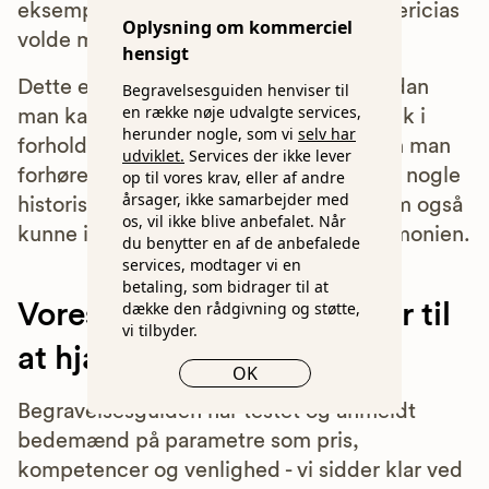
eksempelvis være en gåtur ned til Fredericias
Oplysning om kommerciel
volde med familien og venner.
hensigt
Dette er blot nogle eksempler på, hvordan
Begravelsesguiden henviser til
en række nøje udvalgte services,
man kan gøre afskeden med afdøde unik i
herunder nogle, som vi
selv har
forhold til byens historie. Endvidere kan man
udviklet.
Services der ikke lever
forhører bedemanden eller præsten om nogle
op til vores krav, eller af andre
årsager, ikke samarbejder med
historiske eller kulturelle elementer, som også
os, vil ikke blive anbefalet. Når
kunne inddrages under eller efter ceremonien.
du benytter en af de anbefalede
services, modtager vi en
betaling, som bidrager til at
dække den rådgivning og støtte,
Vores eksperter sidder klar til
vi tilbyder.
at hjælpe
OK
Begravelsesguiden har testet og anmeldt
bedemænd på parametre som pris,
kompetencer og venlighed - vi sidder klar ved