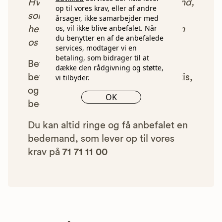
Hver gang du benytter en bedemand,
op til vores krav, eller af andre
som vi har godkendt, anbefalet og
årsager, ikke samarbejder med
os, vil ikke blive anbefalet. Når
henvist dig til, betaler bedemanden
du benytter en af de anbefalede
os et beløb for denne henvisning.
services, modtager vi en
betaling, som bidrager til at
Betalingen for vores henvisninger
dække den rådgivning og støtte,
betyder, at vores rådgivning er gratis,
vi tilbyder.
og at vi samtidig kan tilbyde vores
OK
bedemandsgaranti.
Du kan altid ringe og få anbefalet en
bedemand, som lever op til vores
krav på
71 71 11 00