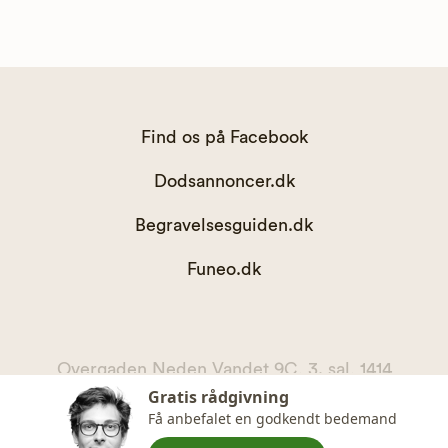
Find os på Facebook
Dodsannoncer.dk
Begravelsesguiden.dk
Funeo.dk
Overgaden Neden Vandet 9C, 3. sal, 1414
Gratis rådgivning
København K
Få anbefalet en godkendt bedemand
kontakt@begravelsesguiden.dk, telefon 71 71 11 00