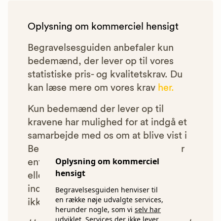
Oplysning om kommerciel hensigt
Begravelsesguiden anbefaler kun
bedemænd, der lever op til vores
statistiske pris- og kvalitetskrav. Du
kan læse mere om vores krav
her.
Kun bedemænd der lever op til
kravene har mulighed for at indgå et
samarbejde med os om at blive vist i
Begravelsesguiden. Bedemænd der
Oplysning om kommerciel
enten ikke lever op til vores krav,
hensigt
eller som af andre årsager ikke har
indgået et samarbejde med os, vil
Begravelsesguiden henviser til
en række nøje udvalgte services,
ikke blive vist i vores anbefalinger.
herunder nogle, som vi
selv har
udviklet.
Services der ikke lever