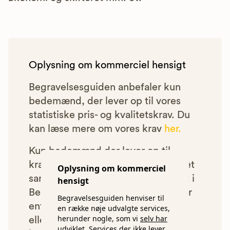
Oplysning om kommerciel hensigt
Begravelsesguiden anbefaler kun
bedemænd, der lever op til vores
statistiske pris- og kvalitetskrav. Du
kan læse mere om vores krav
her.
Kun bedemænd der lever op til
kravene har mulighed for at indgå et
Oplysning om kommerciel
samarbejde med os om at blive vist i
hensigt
Begravelsesguiden. Bedemænd der
Begravelsesguiden henviser til
enten ikke lever op til vores krav,
en række nøje udvalgte services,
herunder nogle, som vi
selv har
eller som af andre årsager ikke har
udviklet.
Services der ikke lever