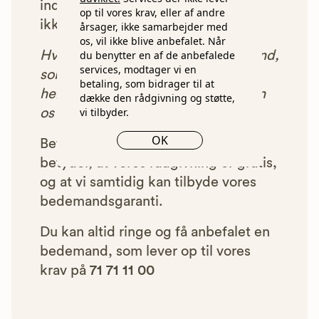
indgået et samarbejde med os, vil
op til vores krav, eller af andre
ikke blive vist i vores anbefalinger.
årsager, ikke samarbejder med
os, vil ikke blive anbefalet. Når
Hver gang du benytter en bedemand,
du benytter en af de anbefalede
services, modtager vi en
som vi har godkendt, anbefalet og
betaling, som bidrager til at
henvist dig til, betaler bedemanden
dække den rådgivning og støtte,
vi tilbyder.
os et beløb for denne henvisning.
OK
Betalingen for vores henvisninger
betyder, at vores rådgivning er gratis,
og at vi samtidig kan tilbyde vores
bedemandsgaranti.
Du kan altid ringe og få anbefalet en
bedemand, som lever op til vores
krav på
71 71 11 00