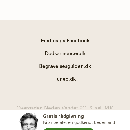
Find os på Facebook
Dodsannoncer.dk
Begravelsesguiden.dk
Funeo.dk
Overgaden Neden Vandet 9C, 3. sal, 1414
Gratis rådgivning
København K
Få anbefalet en godkendt bedemand
kontakt@begravelsesguiden.dk, telefon 71 71 11 00