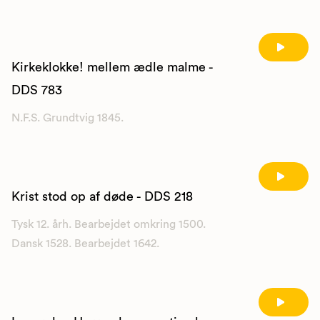
Kirkeklokke! mellem ædle malme -
DDS 783
N.F.S. Grundtvig 1845.
Krist stod op af døde - DDS 218
Tysk 12. årh. Bearbejdet omkring 1500.
Dansk 1528. Bearbejdet 1642.