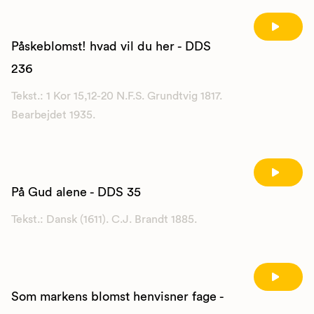
Påskeblomst! hvad vil du her - DDS
236
Tekst.: 1 Kor 15,12-20 N.F.S. Grundtvig 1817.
Bearbejdet 1935.
På Gud alene - DDS 35
Tekst.: Dansk (1611). C.J. Brandt 1885.
Som markens blomst henvisner fage -