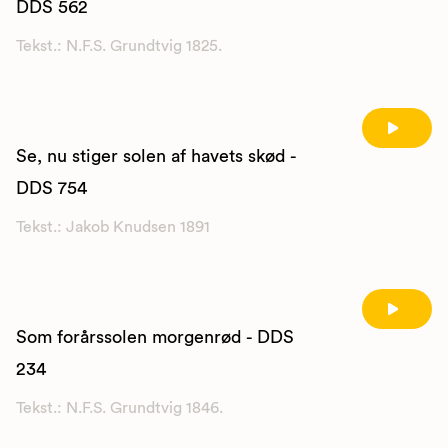
DDS 562
Tekst.: N.F.S. Grundtvig 1825.
Se, nu stiger solen af havets skød -
DDS 754
Tekst.: Jakob Knudsen 1891
Som forårssolen morgenrød - DDS
234
Tekst.: N.F.S. Grundtvig 1846.