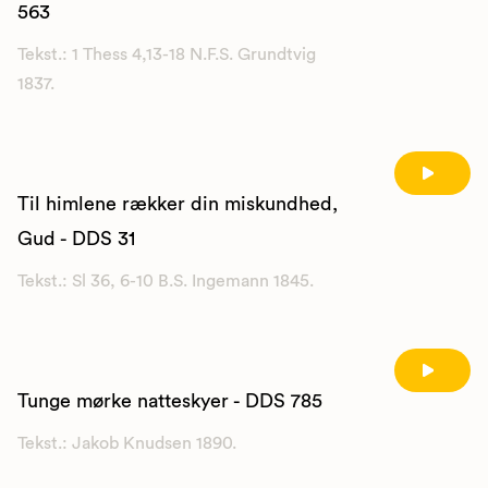
563
Tekst.: 1 Thess 4,13-18 N.F.S. Grundtvig
1837.
Til himlene rækker din miskundhed,
Gud - DDS 31
Tekst.: Sl 36, 6-10 B.S. Ingemann 1845.
Tunge mørke natteskyer - DDS 785
Tekst.: Jakob Knudsen 1890.