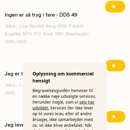
Ingen er så tryg i fare - DDS 49
Tekst.: Lina Sandell-Berg 1856. Fredrik
Engelke 1873. P.D. Koch 1891. Bearbejdet
1895. 1953.
Oplysning om kommerciel
Jeg er træt og går til ro - DDS 770
hensigt
Tekst.: Luise Hensel 1817. Kristian Arentzen
Begravelsesguiden henviser til
1846.
en række nøje udvalgte services,
herunder nogle, som vi
selv har
udviklet.
Services der ikke lever
op til vores krav, eller af andre
årsager, ikke samarbejder med
Jeg lever - og ved hvor længe
os, vil ikke blive anbefalet. Når