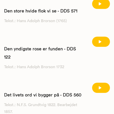
Den store hvide flok vi se - DDS 571
Tekst.: Hans Adolph Brorson (1765)
Den yndigste rose er funden - DDS
122
Tekst.: Hans Adolph Brorson 1732
Det livets ord vi bygger på - DDS 560
Tekst.: N.F.S. Grundtvig 1822. Bearbejdet
1857.