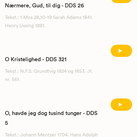
Nærmere, Gud, til dig - DDS 26
Tekst.: 1 Mos 28,10-19 Sarah Adams 1841.
Henry Ussing 1881.
O Kristelighed - DDS 321
Tekst.: N.F.S. Grundtvig 1824 og 1853. Jf.
nr. 561.
O, havde jeg dog tusind tunger - DDS
5
Tekst.: Johann Mentzer 1704. Hans Adolph