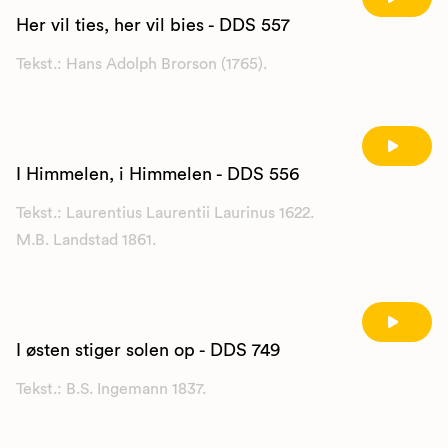
Her vil ties, her vil bies - DDS 557
Tekst.: Hans Adolph Brorson (1765).
I Himmelen, i Himmelen - DDS 556
Tekst.: Laurentius Laurentii Laurinus 1622.
M.B. Landstad 1861.
I østen stiger solen op - DDS 749
Tekst.: B.S. Ingemann 1837.