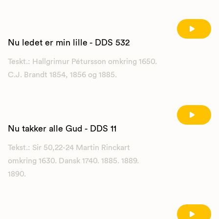
Nu ledet er min lille - DDS 532
Teskt.: Hallgrimur Pétursson omkring 1650.
C.J. Brandt 1854, 1856 og 1885.
Nu takker alle Gud - DDS 11
Tekst.: Sir 50,22-24 Martin Rinckart
omkring 1630. Dansk 1740. 1885. 1889.
1890.