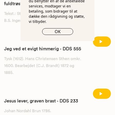
du benytter en af de anbefalede
fuldtrøst - DDS 543
services, modtager vi en
betaling, som bidrager til at
Tekst.: Str. 1: Martin Luther 1531. Str. 1-4:
dække den rådgivning og støtte,
B.S. Ingemann 1851.
vi tilbyder.
OK
Jeg ved et evigt himmerig - DDS 555
Tysk (1612). Hans Christensen Sthen omkr.
1600. Bearbejdet (C.J. Brandt) 1872 og
1885.
Jesus lever, graven brast - DDS 233
Johan Nordahl Brun 1786.