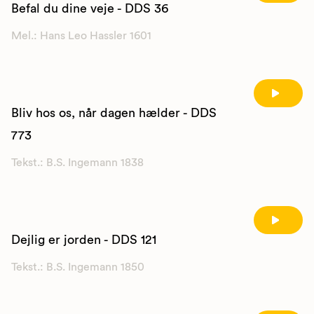
Befal du dine veje - DDS 36
Mel.: Hans Leo Hassler 1601
Bliv hos os, når dagen hælder - DDS
773
Tekst.: B.S. Ingemann 1838
Dejlig er jorden - DDS 121
Tekst.: B.S. Ingemann 1850