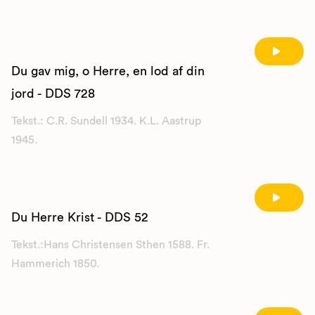
Du gav mig, o Herre, en lod af din
jord - DDS 728
Tekst.: C.R. Sundell 1934. K.L. Aastrup
1945.
Du Herre Krist - DDS 52
Tekst.:Hans Christensen Sthen 1588. Fr.
Hammerich 1850.