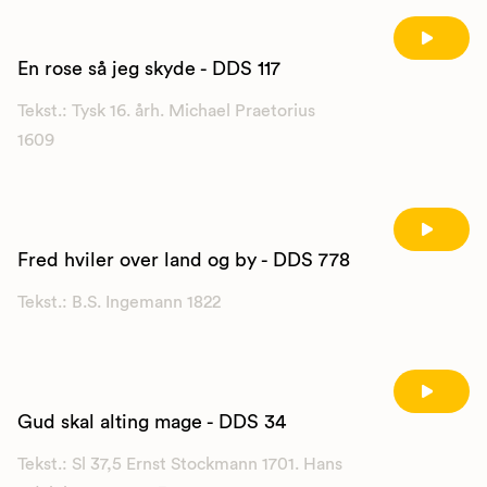
En rose så jeg skyde - DDS 117
Tekst.: Tysk 16. årh. Michael Praetorius
1609
Fred hviler over land og by - DDS 778
Tekst.: B.S. Ingemann 1822
Gud skal alting mage - DDS 34
Tekst.: Sl 37,5 Ernst Stockmann 1701. Hans