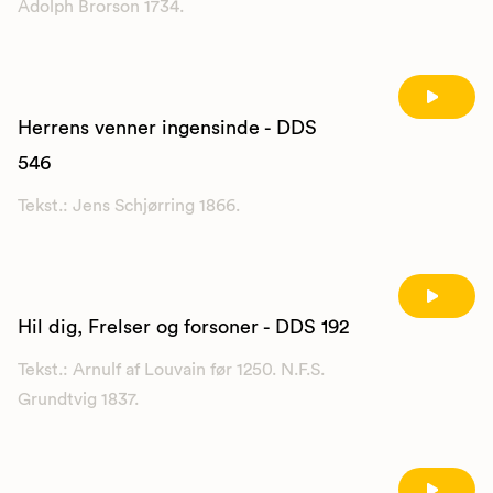
Adolph Brorson 1734.
Herrens venner ingensinde - DDS
546
Tekst.: Jens Schjørring 1866.
Hil dig, Frelser og forsoner - DDS 192
Tekst.: Arnulf af Louvain før 1250. N.F.S.
Grundtvig 1837.