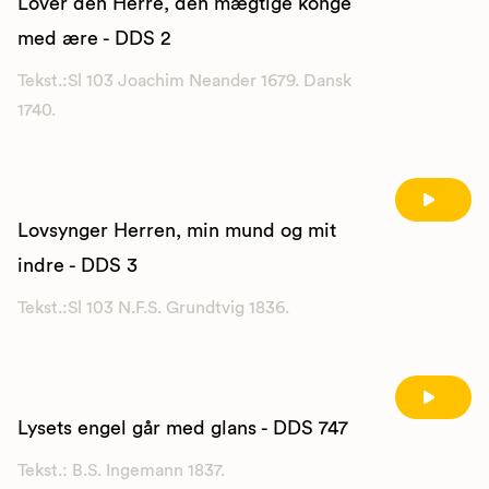
Lover den Herre, den mægtige konge
med ære - DDS 2
Tekst.:Sl 103 Joachim Neander 1679. Dansk
1740.
Lovsynger Herren, min mund og mit
indre - DDS 3
Tekst.:Sl 103 N.F.S. Grundtvig 1836.
Lysets engel går med glans - DDS 747
Tekst.: B.S. Ingemann 1837.