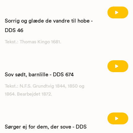
Sorrig og glæde de vandre til hobe -
DDS 46
Tekst.: Thomas Kingo 1681.
Sov sødt, barnlille - DDS 674
Tekst.: N.F.S. Grundtvig 1844, 1850 og
1864. Bearbejdet 1872.
Sørger ej for dem, der sove - DDS