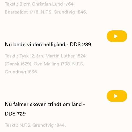
Tekst.: Biørn Christian Lund 1764.
Bearbejdet 1778. N.F.S. Grundtvig 1846.
Nu bede vi den helligånd - DDS 289
Teskt.: Tysk 12. årh. Martin Luther 1524.
(Dansk 1529). Ove Malling 1798. N.F.S.
Grundtvig 1836.
Nu falmer skoven trindt om land -
DDS 729
Teskt.: N.F.S. Grundtvig 1844.