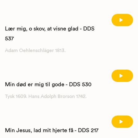
Lær mig, o skov, at visne glad - DDS
537
Adam Oehlenschläger 1813.
Min død er mig til gode - DDS 530
Tysk 1609. Hans Adolph Brorson 1742.
Min Jesus, lad mit hjerte få - DDS 217