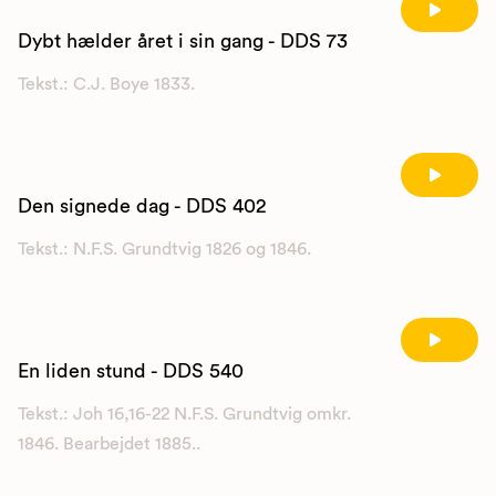
Dybt hælder året i sin gang - DDS 73
Tekst.: C.J. Boye 1833.
Den signede dag - DDS 402
Tekst.: N.F.S. Grundtvig 1826 og 1846.
En liden stund - DDS 540
Tekst.: Joh 16,16-22 N.F.S. Grundtvig omkr.
1846. Bearbejdet 1885..