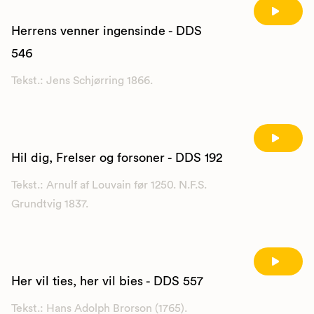
Herrens venner ingensinde - DDS
546
Tekst.: Jens Schjørring 1866.
Hil dig, Frelser og forsoner - DDS 192
Tekst.: Arnulf af Louvain før 1250. N.F.S.
Grundtvig 1837.
Her vil ties, her vil bies - DDS 557
Tekst.: Hans Adolph Brorson (1765).