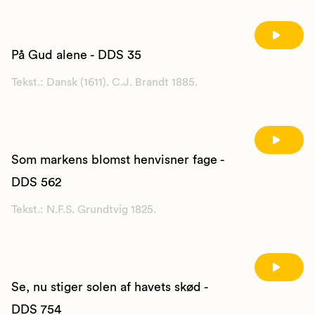
På Gud alene - DDS 35
Tekst.: Dansk (1611). C.J. Brandt 1885.
Som markens blomst henvisner fage -
DDS 562
Tekst.: N.F.S. Grundtvig 1825.
Se, nu stiger solen af havets skød -
DDS 754