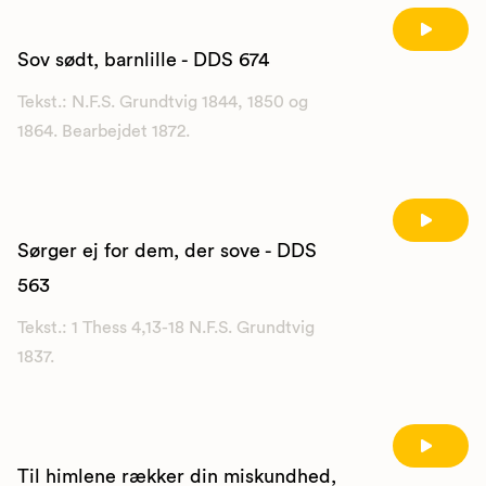
Sov sødt, barnlille - DDS 674
Tekst.: N.F.S. Grundtvig 1844, 1850 og
1864. Bearbejdet 1872.
Sørger ej for dem, der sove - DDS
563
Tekst.: 1 Thess 4,13-18 N.F.S. Grundtvig
1837.
Til himlene rækker din miskundhed,