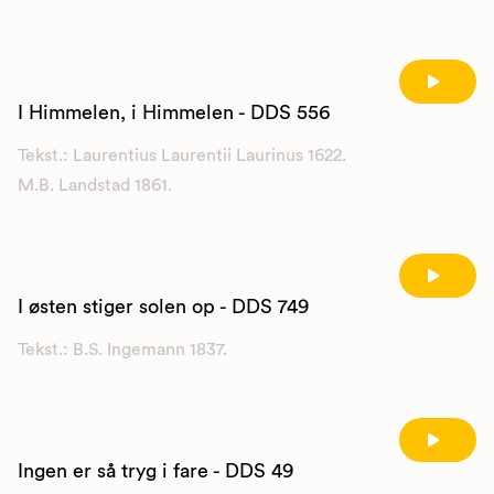
I Himmelen, i Himmelen - DDS 556
Tekst.: Laurentius Laurentii Laurinus 1622.
M.B. Landstad 1861.
I østen stiger solen op - DDS 749
Tekst.: B.S. Ingemann 1837.
Ingen er så tryg i fare - DDS 49