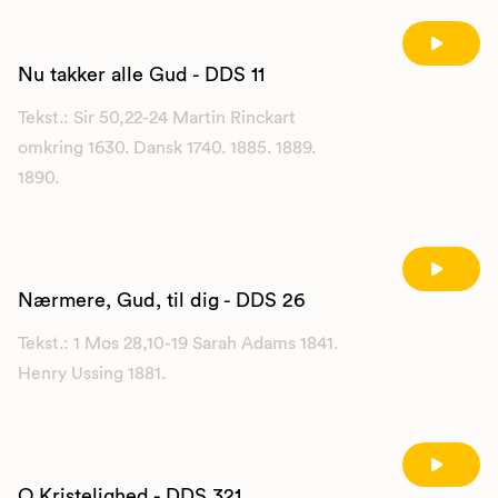
Nu takker alle Gud - DDS 11
Tekst.: Sir 50,22-24 Martin Rinckart
omkring 1630. Dansk 1740. 1885. 1889.
1890.
Nærmere, Gud, til dig - DDS 26
Tekst.: 1 Mos 28,10-19 Sarah Adams 1841.
Henry Ussing 1881.
O Kristelighed - DDS 321