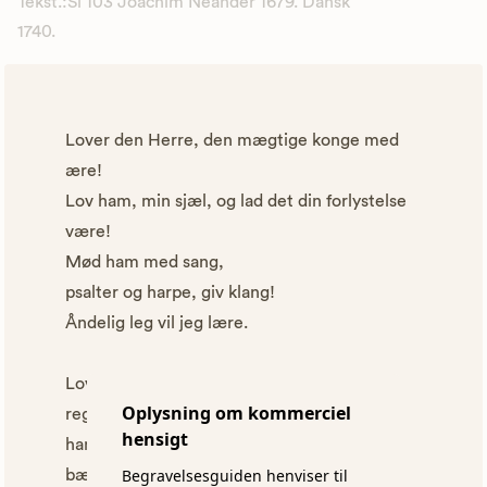
Tekst.:Sl 103 Joachim Neander 1679. Dansk
1740.
Lover den Herre, den mægtige konge med
ære!
Lov ham, min sjæl, og lad det din forlystelse
være!
Mød ham med sang,
psalter og harpe, giv klang!
Åndelig leg vil jeg lære.
Lov dog den Herre, som alting så herlig
Oplysning om kommerciel
regerer,
hensigt
ham, der som ørnen på vinger dig løfter og
Begravelsesguiden henviser til
bærer,