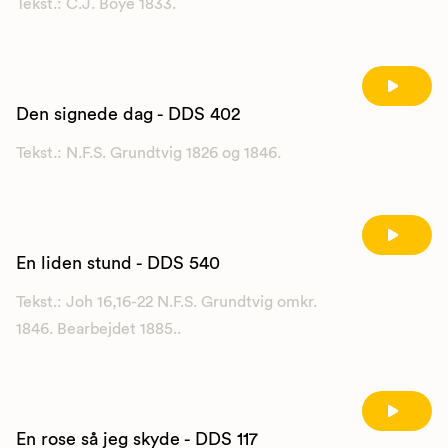
Tekst.: C.J. Boye 1833.
Den signede dag - DDS 402
Tekst.: N.F.S. Grundtvig 1826 og 1846.
En liden stund - DDS 540
Tekst.: Joh 16,16-22 N.F.S. Grundtvig omkr.
1846. Bearbejdet 1885..
En rose så jeg skyde - DDS 117