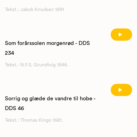
Tekst.: Jakob Knudsen 1891
Som forårssolen morgenrød - DDS
234
Tekst.: N.F.S. Grundtvig 1846.
Sorrig og glæde de vandre til hobe -
DDS 46
Tekst.: Thomas Kingo 1681.