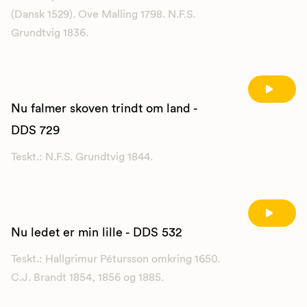
(Dansk 1529). Ove Malling 1798. N.F.S.
Grundtvig 1836.
Nu falmer skoven trindt om land -
DDS 729
Teskt.: N.F.S. Grundtvig 1844.
Nu ledet er min lille - DDS 532
Teskt.: Hallgrimur Pétursson omkring 1650.
C.J. Brandt 1854, 1856 og 1885.