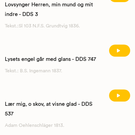
Lovsynger Herren, min mund og mit
indre - DDS 3
Tekst.:Sl 103 N.F.S. Grundtvig 1836.
Lysets engel går med glans - DDS 747
Tekst.: B.S. Ingemann 1837.
Lær mig, o skov, at visne glad - DDS
537
Adam Oehlenschläger 1813.