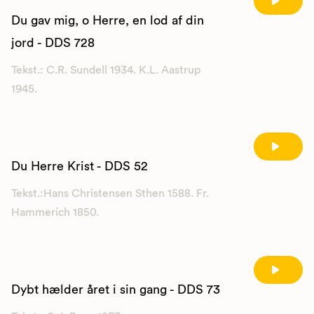
Du gav mig, o Herre, en lod af din
jord - DDS 728
Tekst.: C.R. Sundell 1934. K.L. Aastrup
1945.
Du Herre Krist - DDS 52
Tekst.:Hans Christensen Sthen 1588. Fr.
Hammerich 1850.
Dybt hælder året i sin gang - DDS 73