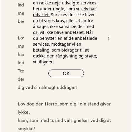
en række nøje udvalgte services,
lader dig få
herunder nogle, som vi
selv har
mer, end du selv kan forstå,
udviklet.
Services der ikke lever
op til vores krav, eller af andre
bedre, end hjertet begærer.
årsager, ikke samarbejder med
os, vil ikke blive anbefalet. Når
du benytter en af de anbefalede
Lov dog den Herre, som alting så vel for dig
services, modtager vi en
mager,
betaling, som bidrager til at
ham, som dig sundhed forlener og venlig
dække den rådgivning og støtte,
vi tilbyder.
ledsager!
Tænk, af hvad nød
OK
denne din Herre så sød
dig ved sin almagt uddrager!
Lov dog den Herre, som dig i din stand giver
lykke,
ham, som med tusind velsignelser véd dig at
smykke!