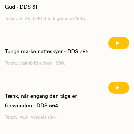
Gud - DDS 31
Tekst.: Sl 36, 6-10 B.S. Ingemann 1845.
Tunge mørke natteskyer - DDS 785
Tekst.: Jakob Knudsen 1890.
Tænk, når engang den tåge er
forsvunden - DDS 564
Tekst.: W.A. Wexels 1841.