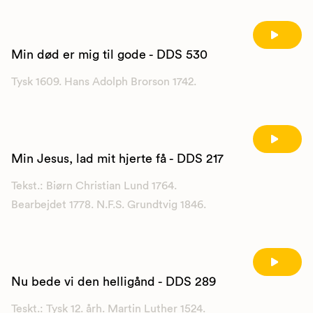
Min død er mig til gode - DDS 530
Tysk 1609. Hans Adolph Brorson 1742.
Min Jesus, lad mit hjerte få - DDS 217
Tekst.: Biørn Christian Lund 1764.
Bearbejdet 1778. N.F.S. Grundtvig 1846.
Nu bede vi den helligånd - DDS 289
Teskt.: Tysk 12. årh. Martin Luther 1524.