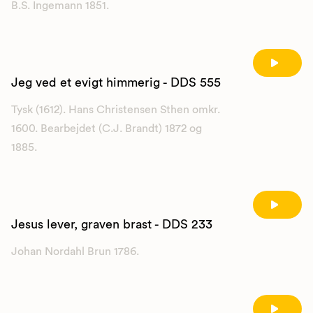
B.S. Ingemann 1851.
Jeg ved et evigt himmerig - DDS 555
Tysk (1612). Hans Christensen Sthen omkr.
1600. Bearbejdet (C.J. Brandt) 1872 og
1885.
Jesus lever, graven brast - DDS 233
Johan Nordahl Brun 1786.