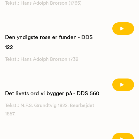
Tekst.: Hans Adolph Brorson (1765)
Den yndigste rose er funden - DDS
122
Tekst.: Hans Adolph Brorson 1732
Det livets ord vi bygger på - DDS 560
Tekst.: N.F.S. Grundtvig 1822. Bearbejdet
1857.