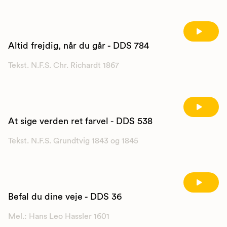
Altid frejdig, når du går - DDS 784
Tekst. N.F.S. Chr. Richardt 1867
At sige verden ret farvel - DDS 538
Tekst. N.F.S. Grundtvig 1843 og 1845
Befal du dine veje - DDS 36
Mel.: Hans Leo Hassler 1601