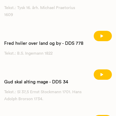
Tekst.: Tysk 16. årh. Michael Praetorius
1609
Fred hviler over land og by - DDS 778
Tekst.: B.S. Ingemann 1822
Gud skal alting mage - DDS 34
Tekst.: Sl 37,5 Ernst Stockmann 1701. Hans
Adolph Brorson 1734.