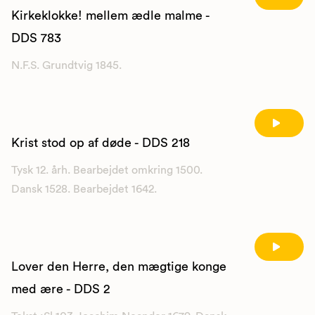
Kirkeklokke! mellem ædle malme -
DDS 783
N.F.S. Grundtvig 1845.
Krist stod op af døde - DDS 218
Tysk 12. årh. Bearbejdet omkring 1500.
Dansk 1528. Bearbejdet 1642.
Lover den Herre, den mægtige konge
med ære - DDS 2