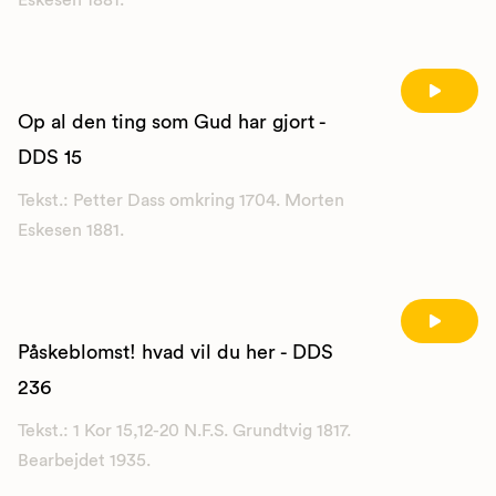
Eskesen 1881.
Op al den ting som Gud har gjort -
DDS 15
Tekst.: Petter Dass omkring 1704. Morten
Eskesen 1881.
Påskeblomst! hvad vil du her - DDS
236
Tekst.: 1 Kor 15,12-20 N.F.S. Grundtvig 1817.
Bearbejdet 1935.