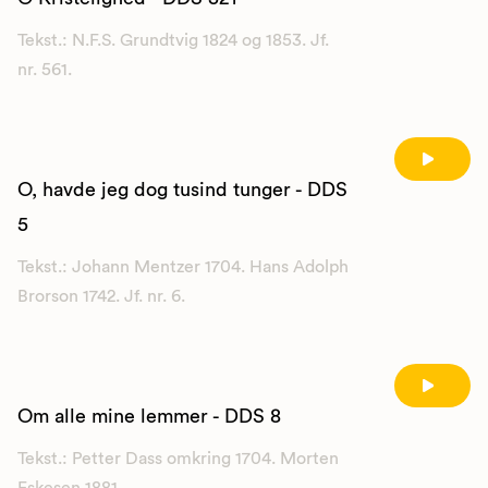
Tekst.: N.F.S. Grundtvig 1824 og 1853. Jf.
nr. 561.
O, havde jeg dog tusind tunger - DDS
5
Tekst.: Johann Mentzer 1704. Hans Adolph
Brorson 1742. Jf. nr. 6.
Om alle mine lemmer - DDS 8
Tekst.: Petter Dass omkring 1704. Morten