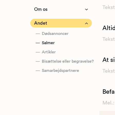
Tekst
Om os
Andet
Alti
Dødsannoncer
Tekst
Salmer
Artikler
At s
Bisættelse eller begravelse?
Samarbejdspartnere
Tekst
Befa
Mel.: