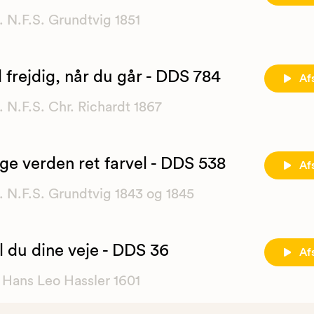
. N.F.S. Grundtvig 1851
d frejdig, når du går - DDS 784
Af
. N.F.S. Chr. Richardt 1867
ige verden ret farvel - DDS 538
Af
. N.F.S. Grundtvig 1843 og 1845
l du dine veje - DDS 36
Af
 Hans Leo Hassler 1601