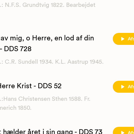
.: N.F.S. Grundtvig 1822. Bearbejdet
av mig, o Herre, en lod af din
Af
 - DDS 728
.: C.R. Sundell 1934. K.L. Aastrup 1945.
erre Krist - DDS 52
Af
.:Hans Christensen Sthen 1588. Fr.
erich 1850.
 hælder året i sin gang - DDS 73
Af