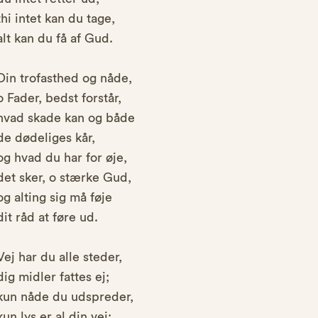
thi intet kan du tage,
alt kan du få af Gud.
Din trofasthed og nåde,
o Fader, bedst forstår,
hvad skade kan og både
de dødeliges kår,
og hvad du har for øje,
det sker, o stærke Gud,
og alting sig må føje
dit råd at føre ud.
Vej har du alle steder,
dig midler fattes ej;
kun nåde du udspreder,
kun lys er al din vej;