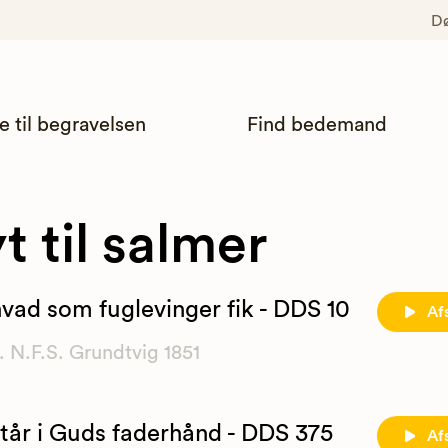
D
e til begravelsen
Find bedemand
t til salmer
hvad som fuglevinger fik - DDS 10
Af
. N.F.S. Grundtvig 1851
står i Guds faderhånd - DDS 375
Af