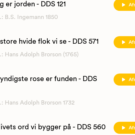
ig er jorden - DDS 121
Af
.: B.S. Ingemann 1850
store hvide flok vi se - DDS 571
Af
.: Hans Adolph Brorson (1765)
yndigste rose er funden - DDS
Af
.: Hans Adolph Brorson 1732
livets ord vi bygger på - DDS 560
Af