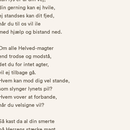
din gerning kan ej hvile,
ej standses kan dit fjed,
når du til os vil ile
med hjælp og bistand ned.
Om alle Helved-magter
end trodse og modstå,
det du for intet agter,
vil ej tilbage gå.
Hvem kan mod dig vel stande,
som slynger lynets pil?
Hvem vover at forbande,
når du velsigne vil?
Så kast da al din smerte
på Herrens stærke magt,