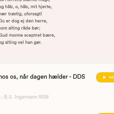
og håb, o, håb, mit hjerte,
vær trøstig, uforsagt!
Du er dog ej den herre,
som alting råde bør;
Gud monne sceptret bære,
og alting vel han gør.
 hos os, når dagen hælder - DDS
Af
.: B.S. Ingemann 1838