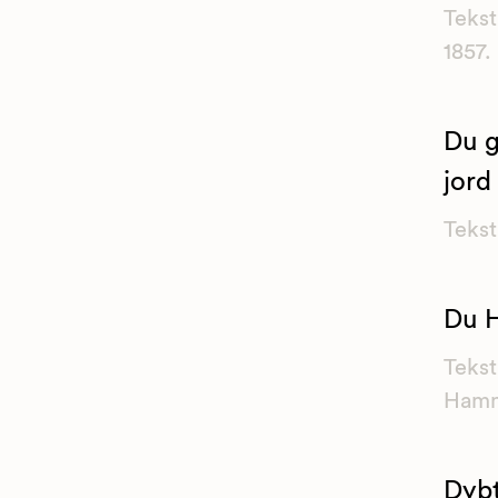
Tekst
1857.
Du g
jord
Tekst
Du H
Tekst
Hamm
Dybt