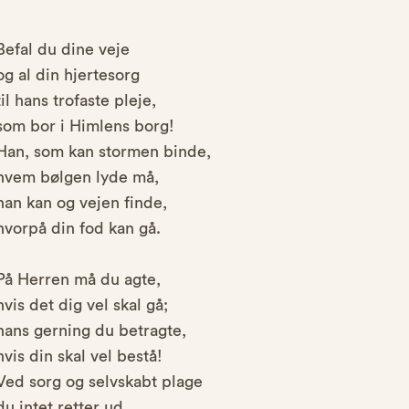
Befal du dine veje
og al din hjertesorg
til hans trofaste pleje,
som bor i Himlens borg!
Han, som kan stormen binde,
hvem bølgen lyde må,
han kan og vejen finde,
hvorpå din fod kan gå.
På Herren må du agte,
hvis det dig vel skal gå;
hans gerning du betragte,
hvis din skal vel bestå!
Ved sorg og selvskabt plage
du intet retter ud,