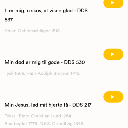
Lær mig, o skov, at visne glad - DDS
537
Adam Oehlenschläger 1813.
Min død er mig til gode - DDS 530
Tysk 1609. Hans Adolph Brorson 1742.
Min Jesus, lad mit hjerte få - DDS 217
Tekst.: Biørn Christian Lund 1764.
Bearbejdet 1778. N.F.S. Grundtvig 1846.