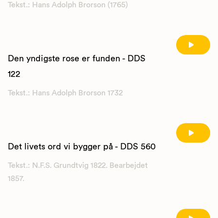
Tekst.: Hans Adolph Brorson (1765)
Den yndigste rose er funden - DDS
122
Tekst.: Hans Adolph Brorson 1732
Det livets ord vi bygger på - DDS 560
Tekst.: N.F.S. Grundtvig 1822. Bearbejdet
1857.