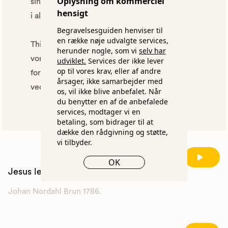
Oplysning om kommerciel
sin trøst og fred for sorg og tvist
hensigt
i alle mine dage.
Begravelsesguiden henviser til
en række nøje udvalgte services,
Thi lad os takke mindelig
herunder nogle, som vi
selv har
vor Fader alle sammen,
udviklet.
Services der ikke lever
op til vores krav, eller af andre
for han os åbned Himmerig
årsager, ikke samarbejder med
ved Jesus Kristus, amen!
os, vil ikke blive anbefalet. Når
du benytter en af de anbefalede
services, modtager vi en
betaling, som bidrager til at
dække den rådgivning og støtte,
vi tilbyder.
OK
Jesus lever, graven brast - DDS 233
Johan Nordahl Brun 1786.