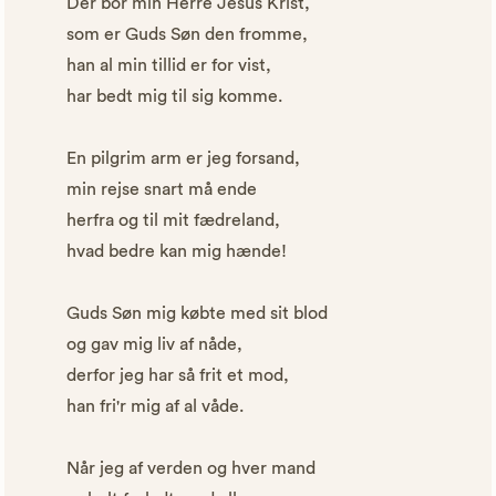
Der bor min Herre Jesus Krist,
som er Guds Søn den fromme,
han al min tillid er for vist,
har bedt mig til sig komme.
En pilgrim arm er jeg forsand,
min rejse snart må ende
herfra og til mit fædreland,
hvad bedre kan mig hænde!
Guds Søn mig købte med sit blod
og gav mig liv af nåde,
derfor jeg har så frit et mod,
han fri'r mig af al våde.
Når jeg af verden og hver mand