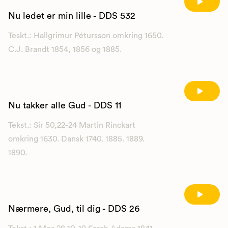
Nu ledet er min lille - DDS 532
Teskt.: Hallgrimur Pétursson omkring 1650.
C.J. Brandt 1854, 1856 og 1885.
Nu takker alle Gud - DDS 11
Tekst.: Sir 50,22-24 Martin Rinckart
omkring 1630. Dansk 1740. 1885. 1889.
1890.
Nærmere, Gud, til dig - DDS 26