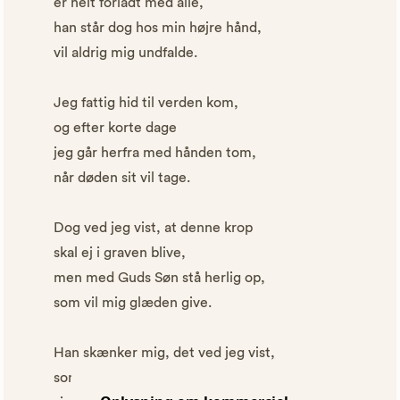
er helt forladt med alle,
han står dog hos min højre hånd,
vil aldrig mig undfalde.
Jeg fattig hid til verden kom,
og efter korte dage
jeg går herfra med hånden tom,
når døden sit vil tage.
Dog ved jeg vist, at denne krop
skal ej i graven blive,
men med Guds Søn stå herlig op,
som vil mig glæden give.
Han skænker mig, det ved jeg vist,
som før led megen plage,