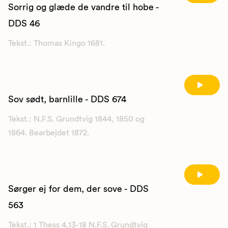
Sorrig og glæde de vandre til hobe -
DDS 46
Tekst.: Thomas Kingo 1681.
Sov sødt, barnlille - DDS 674
Tekst.: N.F.S. Grundtvig 1844, 1850 og
1864. Bearbejdet 1872.
Sørger ej for dem, der sove - DDS
563
Tekst.: 1 Thess 4,13-18 N.F.S. Grundtvig