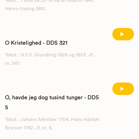
Tekst.: 1 Mos 28,10-19 Sarah Adams 1841.
Henry Ussing 1881.
O Kristelighed - DDS 321
Tekst.: N.F.S. Grundtvig 1824 og 1853. Jf.
nr. 561.
O, havde jeg dog tusind tunger - DDS
5
Tekst.: Johann Mentzer 1704. Hans Adolph
Brorson 1742. Jf. nr. 6.