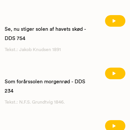
Se, nu stiger solen af havets skød -
DDS 754
Tekst.: Jakob Knudsen 1891
Som forårssolen morgenrød - DDS
234
Tekst.: N.F.S. Grundtvig 1846.