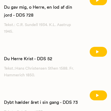
Du gav mig, o Herre, en lod af din
jord - DDS 728
Tekst.: C.R. Sundell 1934. K.L. Aastrup
1945.
Du Herre Krist - DDS 52
Tekst.:Hans Christensen Sthen 1588. Fr.
Hammerich 1850.
Dybt hælder året i sin gang - DDS 73