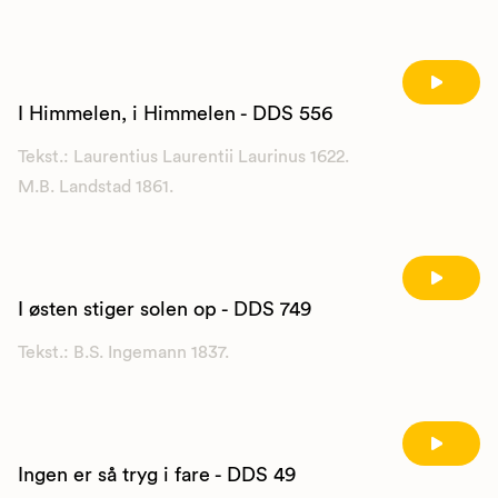
I Himmelen, i Himmelen - DDS 556
Tekst.: Laurentius Laurentii Laurinus 1622.
M.B. Landstad 1861.
I østen stiger solen op - DDS 749
Tekst.: B.S. Ingemann 1837.
Ingen er så tryg i fare - DDS 49