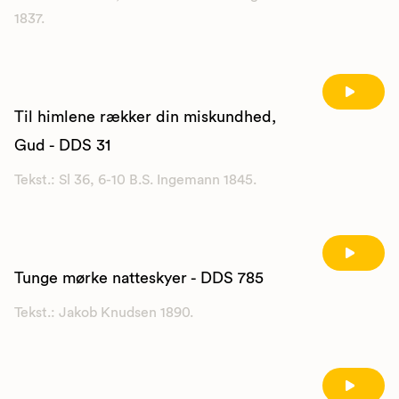
1837.
Til himlene rækker din miskundhed,
Gud - DDS 31
Tekst.: Sl 36, 6-10 B.S. Ingemann 1845.
Tunge mørke natteskyer - DDS 785
Tekst.: Jakob Knudsen 1890.