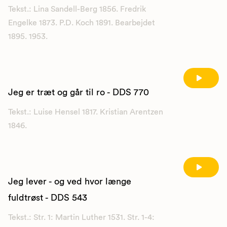
Tekst.: Lina Sandell-Berg 1856. Fredrik
Engelke 1873. P.D. Koch 1891. Bearbejdet
1895. 1953.
Jeg er træt og går til ro - DDS 770
Tekst.: Luise Hensel 1817. Kristian Arentzen
1846.
Jeg lever - og ved hvor længe
fuldtrøst - DDS 543
Tekst.: Str. 1: Martin Luther 1531. Str. 1-4: