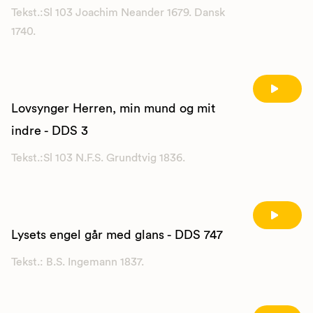
Tekst.:Sl 103 Joachim Neander 1679. Dansk
1740.
Lovsynger Herren, min mund og mit
indre - DDS 3
Tekst.:Sl 103 N.F.S. Grundtvig 1836.
Lysets engel går med glans - DDS 747
Tekst.: B.S. Ingemann 1837.