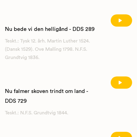
Nu bede vi den helligånd - DDS 289
Teskt.: Tysk 12. årh. Martin Luther 1524.
(Dansk 1529). Ove Malling 1798. N.F.S.
Grundtvig 1836.
Nu falmer skoven trindt om land -
DDS 729
Teskt.: N.F.S. Grundtvig 1844.