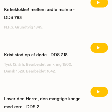
Kirkeklokke! mellem ædle malme -
DDS 783
N.F.S. Grundtvig 1845.
Krist stod op af døde - DDS 218
Tysk 12. årh. Bearbejdet omkring 1500.
Dansk 1528. Bearbejdet 1642.
Lover den Herre, den mægtige konge
med ære - DDS 2