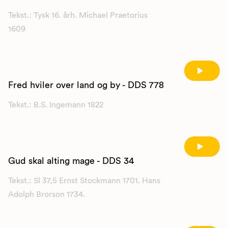
Tekst.: Tysk 16. årh. Michael Praetorius
1609
Fred hviler over land og by - DDS 778
Tekst.: B.S. Ingemann 1822
Gud skal alting mage - DDS 34
Tekst.: Sl 37,5 Ernst Stockmann 1701. Hans
Adolph Brorson 1734.