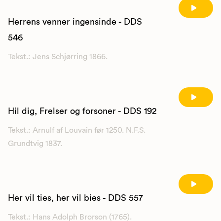
Herrens venner ingensinde - DDS
546
Tekst.: Jens Schjørring 1866.
Hil dig, Frelser og forsoner - DDS 192
Tekst.: Arnulf af Louvain før 1250. N.F.S.
Grundtvig 1837.
Her vil ties, her vil bies - DDS 557
Tekst.: Hans Adolph Brorson (1765).