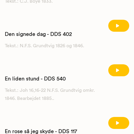
Tekst.: C.J. Boye 1833.
Den signede dag - DDS 402
Tekst.: N.F.S. Grundtvig 1826 og 1846.
En liden stund - DDS 540
Tekst.: Joh 16,16-22 N.F.S. Grundtvig omkr.
1846. Bearbejdet 1885..
En rose så jeg skyde - DDS 117