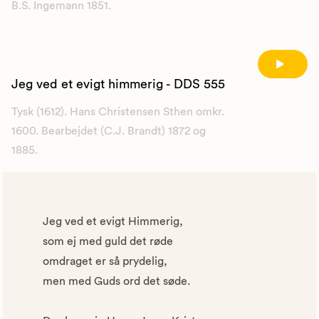
B.S. Ingemann 1851.
Jeg ved et evigt himmerig - DDS 555
Tysk (1612). Hans Christensen Sthen omkr.
1600. Bearbejdet (C.J. Brandt) 1872 og
1885.
Jeg ved et evigt Himmerig,
som ej med guld det røde
omdraget er så prydelig,
men med Guds ord det søde.