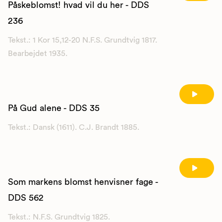
Påskeblomst! hvad vil du her - DDS
236
Tekst.: 1 Kor 15,12-20 N.F.S. Grundtvig 1817.
Bearbejdet 1935.
På Gud alene - DDS 35
Tekst.: Dansk (1611). C.J. Brandt 1885.
Som markens blomst henvisner fage -
DDS 562
Tekst.: N.F.S. Grundtvig 1825.