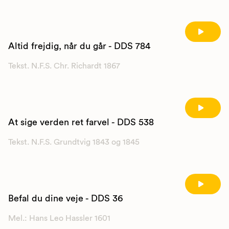
Altid frejdig, når du går - DDS 784
Tekst. N.F.S. Chr. Richardt 1867
At sige verden ret farvel - DDS 538
Tekst. N.F.S. Grundtvig 1843 og 1845
Befal du dine veje - DDS 36
Mel.: Hans Leo Hassler 1601