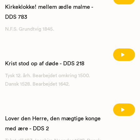
Kirkeklokke! mellem ædle malme -
DDS 783
N.F.S. Grundtvig 1845.
Krist stod op af døde - DDS 218
Tysk 12. årh. Bearbejdet omkring 1500.
Dansk 1528. Bearbejdet 1642.
Lover den Herre, den mægtige konge
med ære - DDS 2