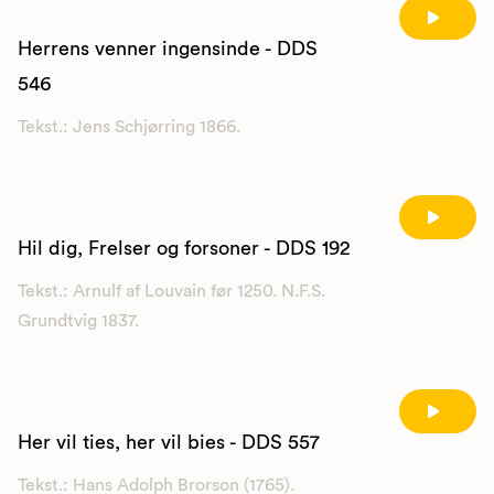
Herrens venner ingensinde - DDS
546
Tekst.: Jens Schjørring 1866.
Hil dig, Frelser og forsoner - DDS 192
Tekst.: Arnulf af Louvain før 1250. N.F.S.
Grundtvig 1837.
Her vil ties, her vil bies - DDS 557
Tekst.: Hans Adolph Brorson (1765).