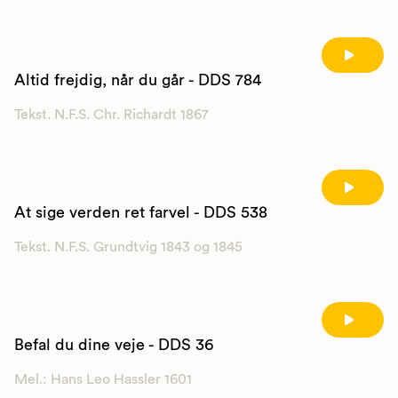
Altid frejdig, når du går - DDS 784
Tekst. N.F.S. Chr. Richardt 1867
At sige verden ret farvel - DDS 538
Tekst. N.F.S. Grundtvig 1843 og 1845
Befal du dine veje - DDS 36
Mel.: Hans Leo Hassler 1601