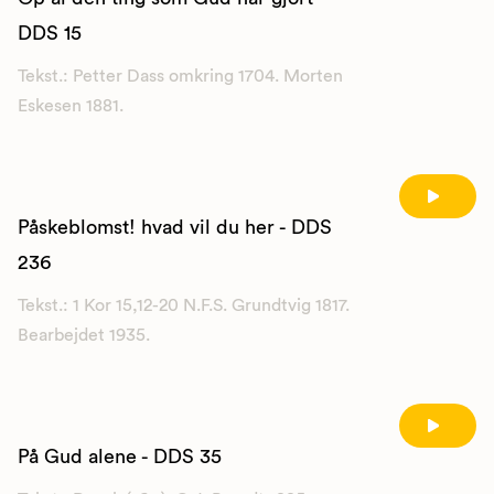
DDS 15
Tekst.: Petter Dass omkring 1704. Morten
Eskesen 1881.
Påskeblomst! hvad vil du her - DDS
236
Tekst.: 1 Kor 15,12-20 N.F.S. Grundtvig 1817.
Bearbejdet 1935.
På Gud alene - DDS 35