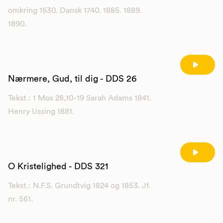
omkring 1630. Dansk 1740. 1885. 1889.
1890.
Nærmere, Gud, til dig - DDS 26
Tekst.: 1 Mos 28,10-19 Sarah Adams 1841.
Henry Ussing 1881.
O Kristelighed - DDS 321
Tekst.: N.F.S. Grundtvig 1824 og 1853. Jf.
nr. 561.