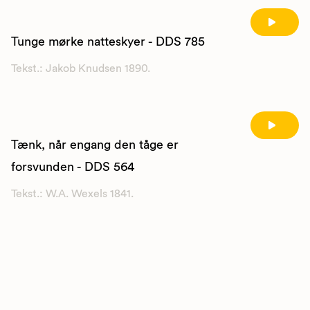
Tunge mørke natteskyer - DDS 785
Tekst.: Jakob Knudsen 1890.
Tænk, når engang den tåge er
forsvunden - DDS 564
Tekst.: W.A. Wexels 1841.