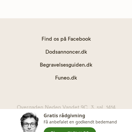
Find os på Facebook
Dodsannoncer.dk
Begravelsesguiden.dk
Funeo.dk
Overgaden Neden Vandet 9C, 3. sal, 1414
Gratis rådgivning
København K
Få anbefalet en godkendt bedemand
kontakt@begravelsesguiden.dk, telefon 71 71 11 00