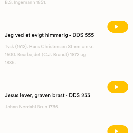
B.S. Ingemann 1851.
Jeg ved et evigt himmerig - DDS 555
Tysk (1612). Hans Christensen Sthen omkr.
1600. Bearbejdet (C.J. Brandt) 1872 og
1885.
Jesus lever, graven brast - DDS 233
Johan Nordahl Brun 1786.