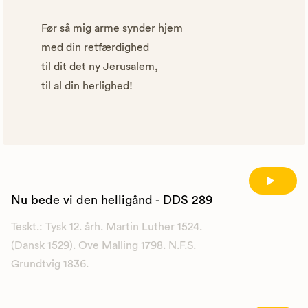
Før så mig arme synder hjem
med din retfærdighed
til dit det ny Jerusalem,
til al din herlighed!
Nu bede vi den helligånd - DDS 289
Teskt.: Tysk 12. årh. Martin Luther 1524.
(Dansk 1529). Ove Malling 1798. N.F.S.
Grundtvig 1836.