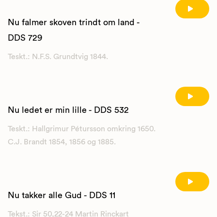
Nu falmer skoven trindt om land -
DDS 729
Teskt.: N.F.S. Grundtvig 1844.
Nu ledet er min lille - DDS 532
Teskt.: Hallgrimur Pétursson omkring 1650.
C.J. Brandt 1854, 1856 og 1885.
Nu takker alle Gud - DDS 11
Tekst.: Sir 50,22-24 Martin Rinckart