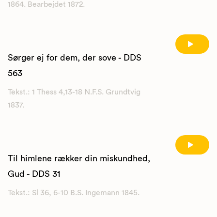
1864. Bearbejdet 1872.
Sørger ej for dem, der sove - DDS
563
Tekst.: 1 Thess 4,13-18 N.F.S. Grundtvig
1837.
Til himlene rækker din miskundhed,
Gud - DDS 31
Tekst.: Sl 36, 6-10 B.S. Ingemann 1845.