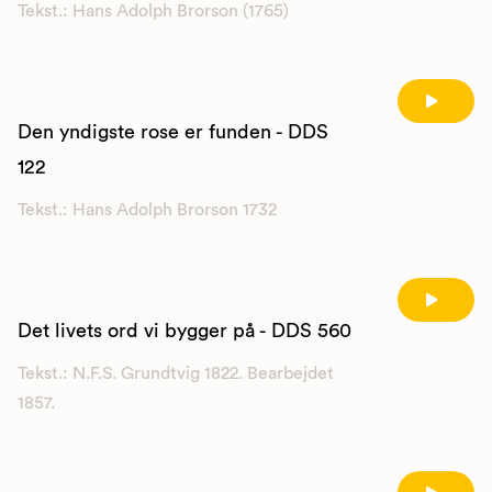
Tekst.: Hans Adolph Brorson (1765)
Den yndigste rose er funden - DDS
122
Tekst.: Hans Adolph Brorson 1732
Det livets ord vi bygger på - DDS 560
Tekst.: N.F.S. Grundtvig 1822. Bearbejdet
1857.