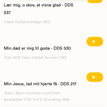
Lær mig, o skov, at visne glad - DDS
537
Adam Oehlenschläger 1813.
Min død er mig til gode - DDS 530
Tysk 1609. Hans Adolph Brorson 1742.
Min Jesus, lad mit hjerte få - DDS 217
Tekst.: Biørn Christian Lund 1764.
Bearbejdet 1778. N.F.S. Grundtvig 1846.