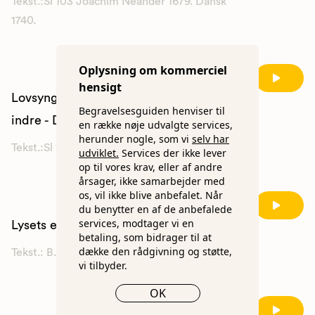
Tekst.:Sl 103 Joachim Neander 1679. Dansk
1740.
Oplysning om kommerciel
hensigt
Lovsynger Herren, min mund og mit
Begravelsesguiden henviser til
indre - DDS 3
en række nøje udvalgte services,
herunder nogle, som vi
selv har
Tekst.:Sl 103 N.F.S. Grundtvig 1836.
udviklet.
Services der ikke lever
op til vores krav, eller af andre
årsager, ikke samarbejder med
os, vil ikke blive anbefalet. Når
du benytter en af de anbefalede
services, modtager vi en
Lysets engel går med glans - DDS 747
betaling, som bidrager til at
dække den rådgivning og støtte,
Tekst.: B.S. Ingemann 1837.
vi tilbyder.
OK