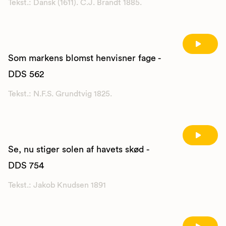
Tekst.: Dansk (1611). C.J. Brandt 1885.
Som markens blomst henvisner fage -
DDS 562
Tekst.: N.F.S. Grundtvig 1825.
Se, nu stiger solen af havets skød -
DDS 754
Tekst.: Jakob Knudsen 1891