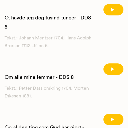
O, havde jeg dog tusind tunger - DDS
5
Tekst.: Johann Mentzer 1704. Hans Adolph
Brorson 1742. Jf. nr. 6.
Om alle mine lemmer - DDS 8
Tekst.: Petter Dass omkring 1704. Morten
Eskesen 1881.
Op al den ting som Gud har gjort -