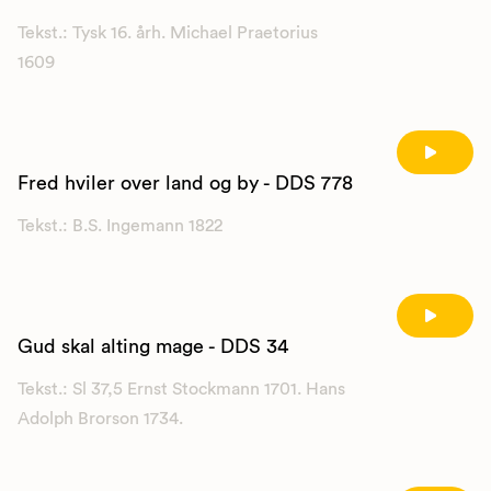
Tekst.: Tysk 16. årh. Michael Praetorius
1609
Fred hviler over land og by - DDS 778
Tekst.: B.S. Ingemann 1822
Gud skal alting mage - DDS 34
Tekst.: Sl 37,5 Ernst Stockmann 1701. Hans
Adolph Brorson 1734.