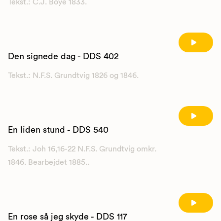
Tekst.: C.J. Boye 1833.
Den signede dag - DDS 402
Tekst.: N.F.S. Grundtvig 1826 og 1846.
En liden stund - DDS 540
Tekst.: Joh 16,16-22 N.F.S. Grundtvig omkr.
1846. Bearbejdet 1885..
En rose så jeg skyde - DDS 117