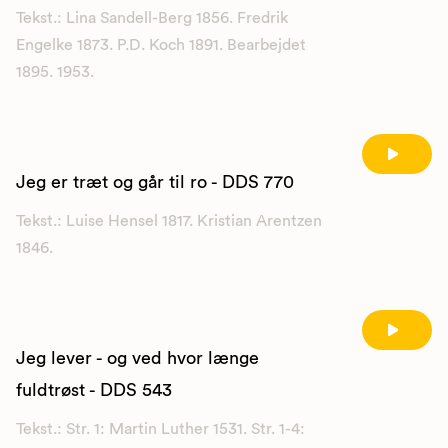
Tekst.: Lina Sandell-Berg 1856. Fredrik
Engelke 1873. P.D. Koch 1891. Bearbejdet
1895. 1953.
Jeg er træt og går til ro - DDS 770
Tekst.: Luise Hensel 1817. Kristian Arentzen
1846.
Jeg lever - og ved hvor længe
fuldtrøst - DDS 543
Tekst.: Str. 1: Martin Luther 1531. Str. 1-4: