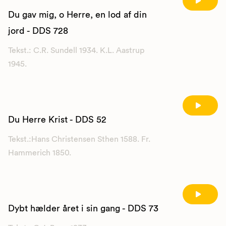
Du gav mig, o Herre, en lod af din
jord - DDS 728
Tekst.: C.R. Sundell 1934. K.L. Aastrup
1945.
Du Herre Krist - DDS 52
Tekst.:Hans Christensen Sthen 1588. Fr.
Hammerich 1850.
Dybt hælder året i sin gang - DDS 73