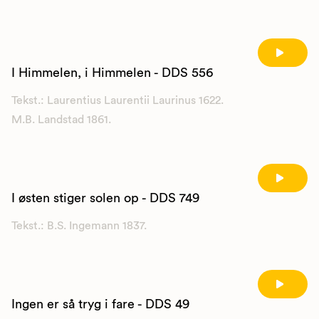
I Himmelen, i Himmelen - DDS 556
Tekst.: Laurentius Laurentii Laurinus 1622.
M.B. Landstad 1861.
I østen stiger solen op - DDS 749
Tekst.: B.S. Ingemann 1837.
Ingen er så tryg i fare - DDS 49