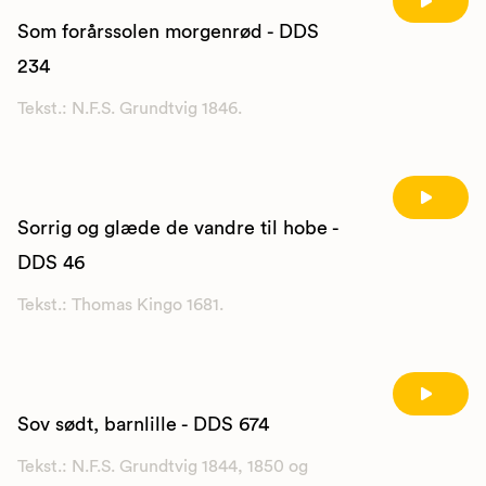
Som forårssolen morgenrød - DDS
234
Tekst.: N.F.S. Grundtvig 1846.
Sorrig og glæde de vandre til hobe -
DDS 46
Tekst.: Thomas Kingo 1681.
Sov sødt, barnlille - DDS 674
Tekst.: N.F.S. Grundtvig 1844, 1850 og